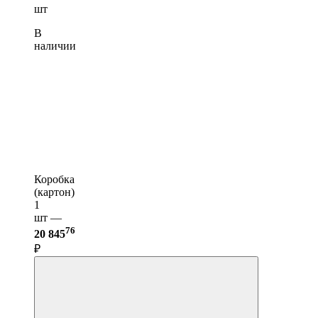
шт
В
наличии
Коробка
(картон)
1
шт —
76
20 845
₽