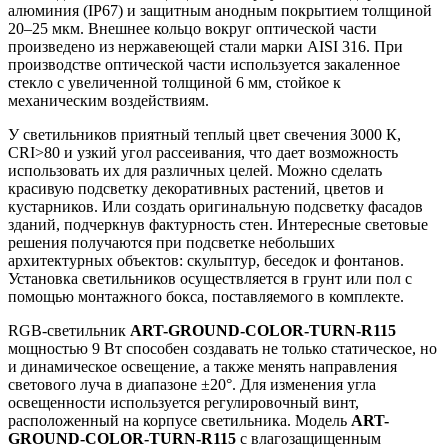
алюминия (IP67) и защитным анодным покрытием толщиной
20–25 мкм. Внешнее кольцо вокруг оптической части
произведено из нержавеющей стали марки AISI 316. При
производстве оптической части используется закаленное
стекло с увеличенной толщиной 6 мм, стойкое к
механическим воздействиям.
У светильников приятный теплый цвет свечения 3000 К,
CRI>80 и узкий угол рассеивания, что дает возможность
использовать их для различных целей. Можно сделать
красивую подсветку декоративных растений, цветов и
кустарников. Или создать оригинальную подсветку фасадов
зданий, подчеркнув фактурность стен. Интересные световые
решения получаются при подсветке небольших
архитектурных объектов: скульптур, беседок и фонтанов.
Установка светильников осуществляется в грунт или пол с
помощью монтажного бокса, поставляемого в комплекте.
RGB-светильник
ART-GROUND-COLOR-TURN-R115
мощностью 9 Вт способен создавать не только статическое, но
и динамическое освещение, а также менять направления
светового луча в диапазоне ±20°. Для изменения угла
освещенности используется регулировочный винт,
расположенный на корпусе светильника. Модель
ART-
GROUND-COLOR-TURN-R115
с влагозащищенным