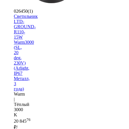
026450(1)
Светильник
LTD-
GROUND-
R110-
15W
Warm3000
(SL,
20
deg,
230V)
(Arlight,
IP67
Металл,
3
года)
Warm
|
Тёплый
3000
K
76
20 845
₽/