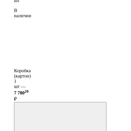
шт
В
наличии
Коробка
(картон)
1
шт —
20
7 780
₽