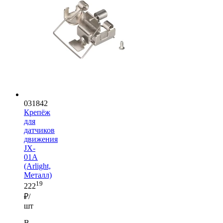
031842
Крепёж
для
датчиков
движения
JX-
01A
(Arlight,
Металл)
19
222
₽/
шт
В