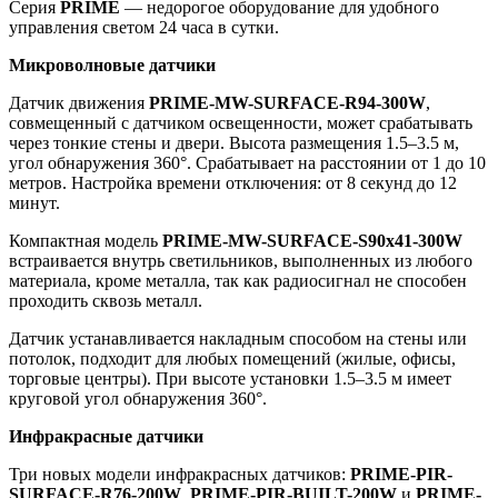
Серия
PRIME
— недорогое оборудование для удобного
управления светом 24 часа в сутки.
Микроволновые датчики
Датчик движения
PRIME-MW-SURFACE-R94-300W
,
совмещенный с датчиком освещенности, может срабатывать
через тонкие стены и двери. Высота размещения 1.5–3.5 м,
угол обнаружения 360°. Срабатывает на расстоянии от 1 до 10
метров. Настройка времени отключения: от 8 секунд до 12
минут.
Компактная модель
PRIME-MW-SURFACE-S90x41-300W
встраивается внутрь светильников, выполненных из любого
материала, кроме металла, так как радиосигнал не способен
проходить сквозь металл.
Датчик устанавливается накладным способом на стены или
потолок, подходит для любых помещений (жилые, офисы,
торговые центры). При высоте установки 1.5–3.5 м имеет
круговой угол обнаружения 360°.
Инфракрасные датчики
Три новых модели инфракрасных датчиков:
PRIME-PIR-
SURFACE-R76-200W
,
PRIME-PIR-BUILT-200W
и
PRIME-