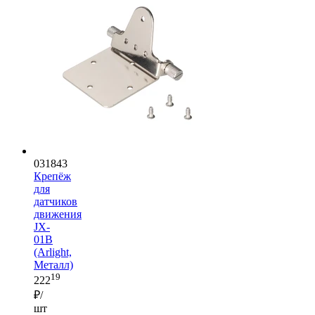
031843
Крепёж
для
датчиков
движения
JX-
01B
(Arlight,
Металл)
19
222
₽/
шт