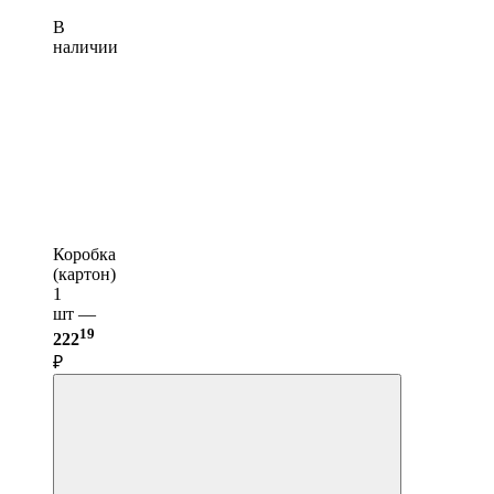
В
наличии
Коробка
(картон)
1
шт —
19
222
₽