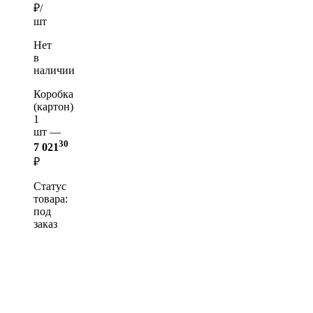
₽/
шт
Нет
в
наличии
Коробка
(картон)
1
шт —
30
7 021
₽
Статус
товара:
под
заказ