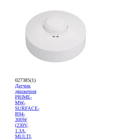
027385(1)
Датчик
движения
PRIME-
MW-
SURFACE-
R94-
300W
(230V,
1.3A,
MULTI,