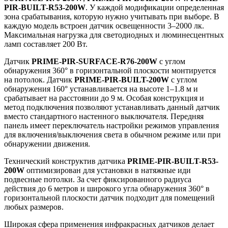
PIR-BUILT-R53-200W
. У каждой модификации определенная
зона срабатывания, которую нужно учитывать при выборе. В
каждую модель встроен датчик освещенности 3–2000 лк.
Максимальная нагрузка для светодиодных и люминесцентных
ламп составляет 200 Вт.
Датчик
PRIME-PIR-SURFACE-R76-200W
с углом
обнаружения 360° в горизонтальной плоскости монтируется
на потолок. Датчик
PRIME-PIR-BUILT-200W
с углом
обнаружения 160° устанавливается на высоте 1–1.8 м и
срабатывает на расстоянии до 9 м. Особая конструкция и
метод подключения позволяют устанавливать данный датчик
вместо стандартного настенного выключателя. Передняя
панель имеет переключатель настройки режимов управления
для включения/выключения света в обычном режиме или при
обнаружении движения.
Технический конструктив датчика
PRIME-PIR-BUILT-R53-
200W
оптимизирован для установки в натяжные иди
подвесные потолки. За счет фиксированного радиуса
действия до 6 метров и широкого угла обнаружения 360° в
горизонтальной плоскости датчик подходит для помещений
любых размеров.
Широкая сфера применения инфракрасных датчиков делает