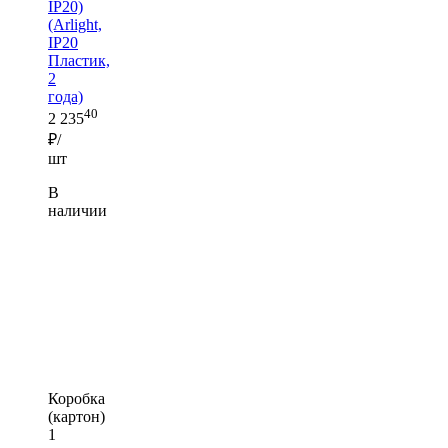
IP20)
(Arlight,
IP20
Пластик,
2
года)
40
2 235
₽/
шт
В
наличии
Коробка
(картон)
1