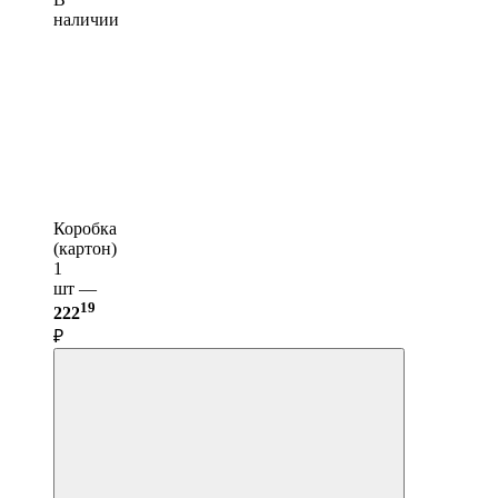
наличии
Коробка
(картон)
1
шт —
19
222
₽