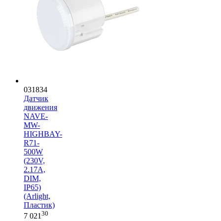
031834
Датчик
движения
NAVE-
MW-
HIGHBAY-
R71-
500W
(230V,
2.17A,
DIM,
IP65)
(Arlight,
Пластик)
30
7 021