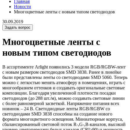
Главная
Новости
Многоцветные ленты с новым типом светодиодов
30.09.2019
Задать вопрос
Многоцветные ленты с
новым типом светодиодов
В ассортименте Arlight появились 3 модели RGB/RGBW-лент
с новым размером светодиодов SMD 3838. Ранее в линейке
были представлены ленты со светодиодами SMD 5060. Теперь
можно с легкостью менять атмосферу в помещениях, играть с
многообразием оттенков и создавать оригинальные световые
композиции. Благодаря увеличенной плотности посадки
светодиодов (до 288 шт./м), можно создавать световые линии
с более равномерной засветкой. Напряжение питания всех
новинок – 24 В. Светодиодные ленты RGB/RGBW со
светодиодами SMD 3838 способны на создание нового
формата многоцветного освещения. Миниатюрные корпуса,
сбалансированный световой поток R-,G-,B-каналов, высокий
уровень цветопередачи белых каналов (CRI>90) и мощность