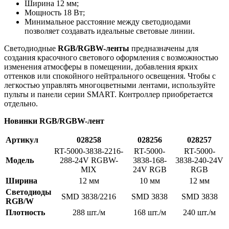
Ширина 12 мм;
Мощность 18 Вт;
Минимальное расстояние между светодиодами
позволяет создавать идеальные световые линии.
Светодиодные
RGB/RGBW-ленты
предназначены для
создания красочного светового оформления с возможностью
изменения атмосферы в помещении, добавления ярких
оттенков или спокойного нейтрального освещения. Чтобы с
легкостью управлять многоцветными лентами, используйте
пульты и панели серии SMART. Контроллер приобретается
отдельно.
Новинки RGB/RGBW-лент
Артикул
028258
028256
028257
RT-5000-3838-2216-
RT-5000-
RT-5000-
Модель
288-24V RGBW-
3838-168-
3838-240-24V
MIX
24V RGB
RGB
Ширина
12 мм
10 мм
12 мм
Светодиоды
SMD 3838/2216
SMD 3838
SMD 3838
RGB/W
Плотность
288 шт./м
168 шт./м
240 шт./м