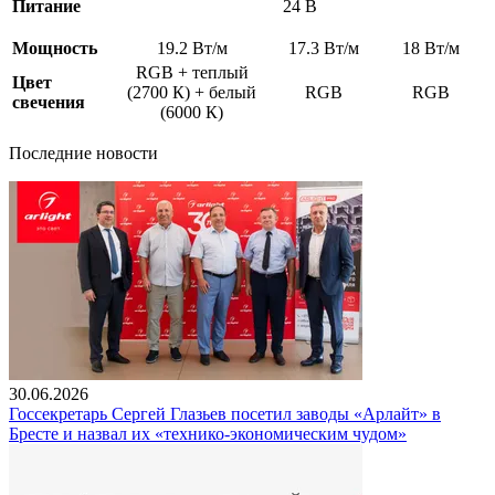
Питание
24 В
Мощность
19.2 Вт/м
17.3 Вт/м
18 Вт/м
RGB + теплый
Цвет
(2700 К) + белый
RGB
RGB
свечения
(6000 К)
Последние новости
30.06.2026
Госсекретарь Сергей Глазьев посетил заводы «Арлайт» в
Бресте и назвал их «технико-экономическим чудом»