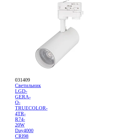
031409
Светильник
LGD-
GERA-
O-
TRUECOLOR-
4TR-
R74-
20W
Day4000
CRI98