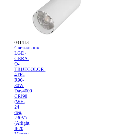
031413
Светильник
LGD-
GERA-
O-
TRUECOLOR-
4TR-
R90-
30W
Day4000
CRI98
(WH,
24
deg,
230V)
(Arlight,
IP20
Металл,