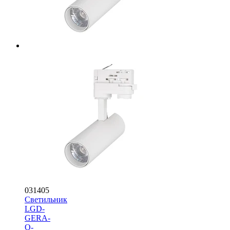
031405
Светильник
LGD-
GERA-
O-