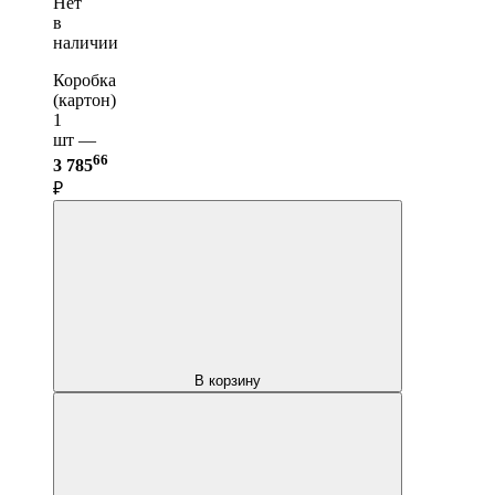
Нет
в
наличии
Коробка
(картон)
1
шт —
66
3 785
₽
В корзину