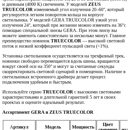
и дневным (4000 К) свечением. У моделей
ZEUS
TRUECOLOR
изменяемый угол излучения 20–60°, который
регулируется легким поворотом кольца на корпусе
светильника. У моделей GERA TRUECOLOR узкий угол
излучения 24°, который при желании можно изменять на 36°с
помощью специальной линзы GERA. При этом линзу вы
можете заменить самостоятельно за несколько минут. Главное
преимущество новинок
TRUECOLOR
— высокий световой
поток и низкий коэффициент пульсаций света (˂1%).
Установка светильников осуществляется на трехфазный трек,
новинки свободно перемещаются вдоль шины, вращаются
вокруг своей оси на 350° и могут за считанные секунды
скорректировать световой сценарий в помещении. Наличие в
светильниках встроенного драйвера делает процесс
подключения удобным и быстрым.
Используйте серию
TRUECOLOR
с высокими световыми
характеристиками и длительной гарантией 5 лет в своих
проектах и оцените идеальный результат.
Ассортимент GERA и ZEUS TRUECOLOR
Цвет
У
А
ртикул
Модель
Мощность
свечения
изл