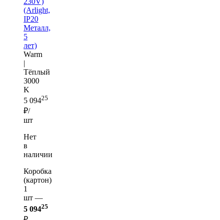
230V)
(Arlight,
IP20
Металл,
5
лет)
Warm
|
Тёплый
3000
K
25
5 094
₽/
шт
Нет
в
наличии
Коробка
(картон)
1
шт —
25
5 094
₽