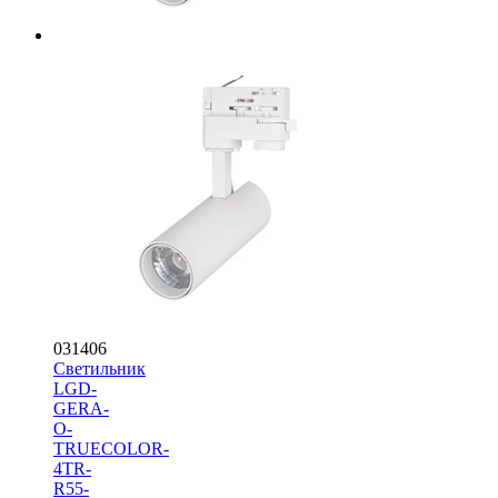
031406
Светильник
LGD-
GERA-
O-
TRUECOLOR-
4TR-
R55-