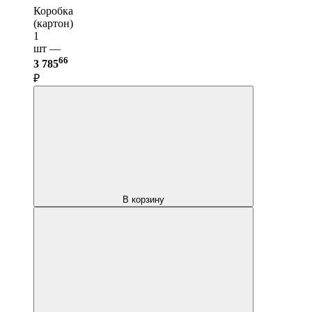
Коробка
(картон)
1
шт —
66
3 785
₽
В корзину