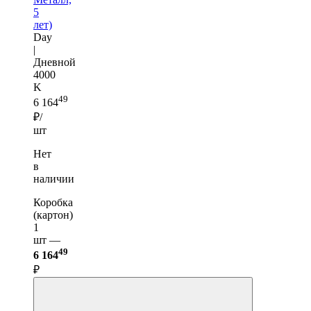
5
лет)
Day
|
Дневной
4000
K
49
6 164
₽/
шт
Нет
в
наличии
Коробка
(картон)
1
шт —
49
6 164
₽