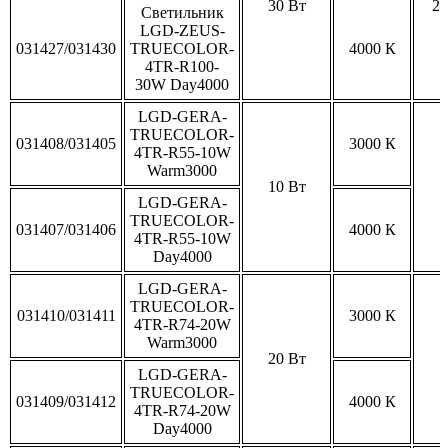
30 Вт
20
Светильник
LGD-ZEUS-
031427/031430
TRUECOLOR-
4000 К
4TR-R100-
30W Day4000
LGD-GERA-
TRUECOLOR-
031408/031405
3000 К
4TR-R55-10W
Warm3000
10 Вт
LGD-GERA-
TRUECOLOR-
031407/031406
4000 К
4TR-R55-10W
Day4000
LGD-GERA-
TRUECOLOR-
031410/031411
3000 К
4TR-R74-20W
Warm3000
20 Вт
LGD-GERA-
TRUECOLOR-
031409/031412
4000 К
4TR-R74-20W
Day4000