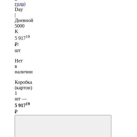
года)
Day
|
Дневной
5000
K
19
5 917
₽/
шт
Нет
в
наличии
Коробка
(картон)
1
шт —
19
5 917
₽