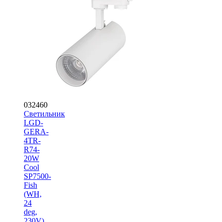
032460
Светильник
LGD-
GERA-
4TR-
R74-
20W
Cool
SP7500-
Fish
(WH,
24
deg,
230V)