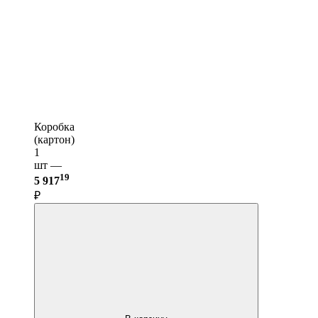
Коробка
(картон)
1
шт —
19
5 917
₽