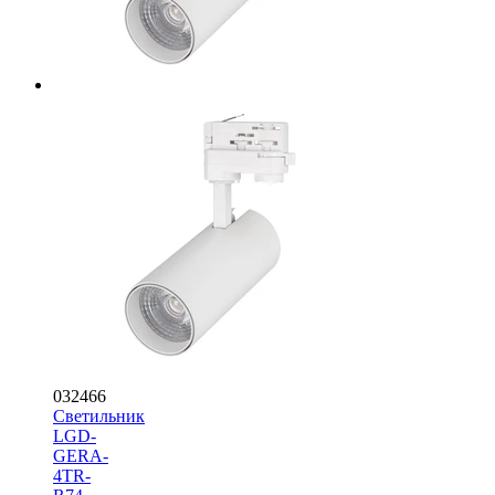
032466
Светильник
LGD-
GERA-
4TR-