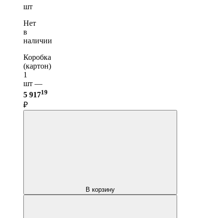
шт
Нет
в
наличии
Коробка
(картон)
1
шт —
19
5 917
₽
В корзину