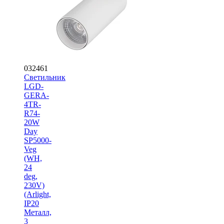
032461
Светильник
LGD-
GERA-
4TR-
R74-
20W
Day
SP5000-
Veg
(WH,
24
deg,
230V)
(Arlight,
IP20
Металл,
3