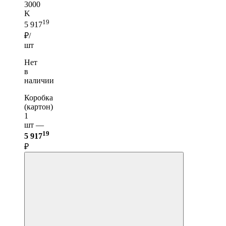
3000
K
19
5 917
₽/
шт
Нет
в
наличии
Коробка
(картон)
1
шт —
19
5 917
₽