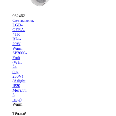
032462
Светильник
LGD-
GERA-
4TR-
R74-
20W
Warm
SP3000-
Fruit
(WH,
24
deg,
230V)
(Arlight,
IP20
Металл,
3
года)
Warm
|
Тёплый