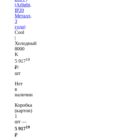
(Arlight,
IP20
Металл,
3
года)
Cool
|
Холодный
8000
K
19
5 917
₽/
шт
Нет
в
наличии
Коробка
(картон)
1
шт —
19
5 917
₽