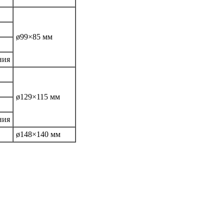
ø99×85 мм
ния
ø129×115 мм
ния
ø148×140 мм