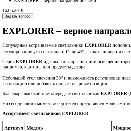
EXPLORER – верное направление света
16.05.2019
Задать вопрос
EXPLORER – верное направле
Популярные встраиваемые светильники
EXPLORER
пополнил
o
o
регулирования угла наклона от 0
до 45
, а также поворота све
Серия
EXPLORER
идеальна для организации освещения торг
например, картины или предметы декора.
o
Небольшой угол свечения 38
и возможность регулировки позво
экспозицию или добавить новые товарные позиции.
Благодаря высокой цветопередаче светильников
EXPLORER
(
На сегодняшний момент ассортимент представлен моделями мощно
Ассортимент светильников EXPLORER
Ар­ти­кул
Мо­дель
Мощ­нос