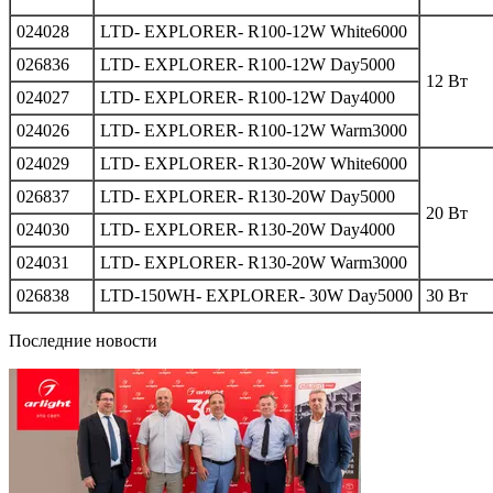
024028
LTD- EXPLORER- R100-12W White6000
026836
LTD- EXPLORER- R100-12W Day5000
12 Вт
024027
LTD- EXPLORER- R100-12W Day4000
024026
LTD- EXPLORER- R100-12W Warm3000
024029
LTD- EXPLORER- R130-20W White6000
026837
LTD- EXPLORER- R130-20W Day5000
20 Вт
024030
LTD- EXPLORER- R130-20W Day4000
024031
LTD- EXPLORER- R130-20W Warm3000
026838
LTD-150WH- EXPLORER- 30W Day5000
30 Вт
Последние новости