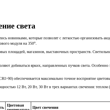
ние света
ись новинками, которые позволят с легкостью организовать ак
o
тового модуля на 350
.
овых площадей, магазинов, выставочных пространств. Светильн
ляют добиваться ярких, направленных пучков света. Особенно 
CRI>90) обеспечивается максимально точное восприятие цветовы
стью 12 Вт, 20 Вт, 30 Вт в трех вариантах свечения: теплом (3
Цветовая
ть
Цвет свечения
температура