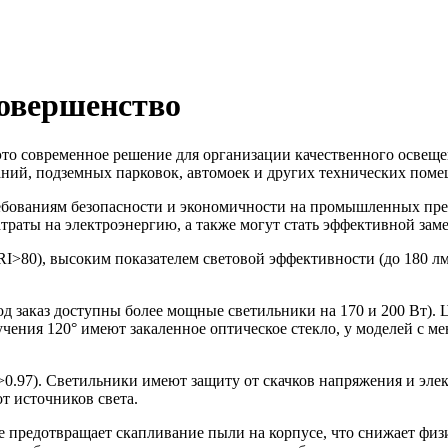
вершенство
то современное решение для организации качественного освещени
ний, подземных парковок, автомоек и других технических пом
ебованиям безопасности и экономичности на промышленных пре
атраты на электроэнергию, а также могут стать эффективной за
>80), высоким показателем световой эффективности (до 180 лм/
 заказ доступны более мощные светильники на 170 и 200 Вт). Цв
злучения 120° имеют закаленное оптическое стекло, у моделей с
0.97). Светильники имеют защиту от скачков напряжения и эле
т источников света.
 предотвращает скапливание пыли на корпусе, что снижает физич