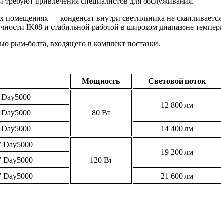
 требуют привлечения специалистов для обслуживания.
х помещениях — конденсат внутри светильника не скапливается
чности IK08 и стабильной работой в широком диапазоне температ
ью рым-болта, входящего в комплект поставки.
Мощность
Световой поток
Day5000
12 800 лм
Day5000
80 Вт
Day5000
14 400 лм
 Day5000
19 200 лм
 Day5000
120 Вт
 Day5000
21 600 лм