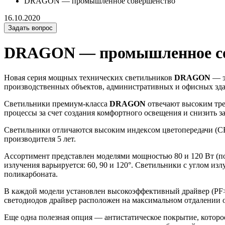
DRAGON — промышленное совершенство
16.10.2020
Задать вопрос
DRAGON — промышленное со
Новая серия мощных технических светильников
DRAGON
— э
производственных объектов, административных и офисных зда
Светильники премиум-класса
DRAGON
отвечают высоким тр
процессы за счет создания комфортного освещения и снизить з
Светильники отличаются высоким индексом цветопередачи (CRI
производителя 5 лет.
Ассортимент представлен моделями мощностью 80 и 120 Вт (под
излучения варьируется: 60, 90 и 120°. Светильники с углом и
поликарбоната.
В каждой модели установлен высокоэффективный драйвер (PF>
светодиодов драйвер расположен на максимальном отдалении о
Еще одна полезная опция — антистатическое покрытие, которое