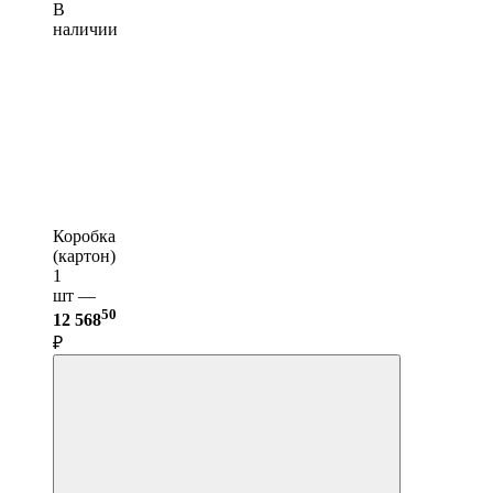
В
наличии
Коробка
(картон)
1
шт —
50
12 568
₽