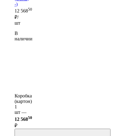
-)
50
12 568
₽/
шт
В
наличии
Коробка
(картон)
1
шт —
50
12 568
₽