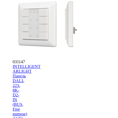
031147
INTELLIGENT
ARLIGHT
Панель
DALI-
223-
8K-
D2-
IN
(BUS,
Free
purpose)