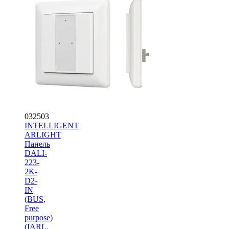
032503
INTELLIGENT
ARLIGHT
Панель
DALI-
223-
2K-
D2-
IN
(BUS,
Free
purpose)
(IARL,