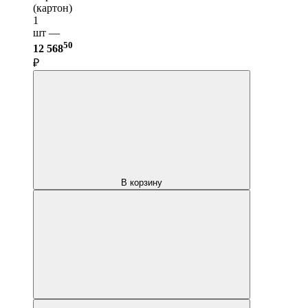
(картон)
1
шт —
50
12 568
₽
В корзину