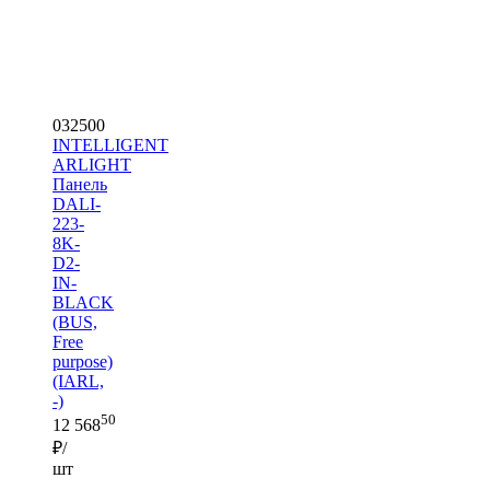
032500
INTELLIGENT
ARLIGHT
Панель
DALI-
223-
8K-
D2-
IN-
BLACK
(BUS,
Free
purpose)
(IARL,
-)
50
12 568
₽/
шт