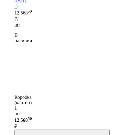
(IARL,
-)
50
12 568
₽/
шт
В
наличии
Коробка
(картон)
1
шт —
50
12 568
₽