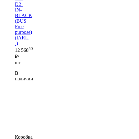
D2-
IN-
BLACK
(BUS,
Free
purpose)
(IARL,
-)
50
12 568
₽/
шт
В
наличии
Коробка