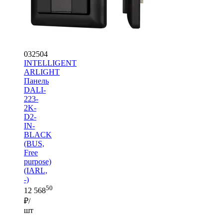
032504
INTELLIGENT
ARLIGHT
Панель
DALI-
223-
2K-
D2-
IN-
BLACK
(BUS,
Free
purpose)
(IARL,
-)
50
12 568
₽/
шт