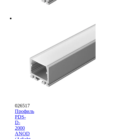
026517
Профиль
PDS-
D-
2000
ANOD