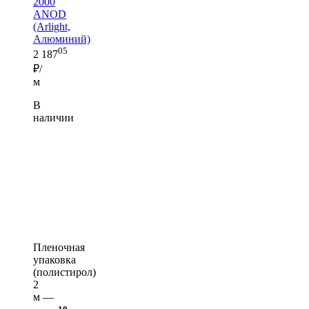
2000
ANOD
(Arlight,
Алюминий)
05
2 187
₽/
м
В
наличии
Пленочная
упаковка
(полистирол)
2
м —
10