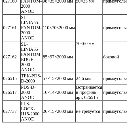
027160
FANTOM-
98×35×2000 мм
50×35 мм
прямоуголь
2000
ANOD
SL-
LINIA55-
027161
FANTOM-
110×70×2000 мм
прямоуголь
2000
ANOD
70×60 мм
SL-
LINIA55-
FANTOM-
027162
85×97×2000 мм
боковой
EDGE-
2000
ANOD
TEK-PDS-
026515
57×15×2000 мм
24,6 мм
прямоуголь
D-2000
PDS-D-
Встраивается
026517
2000
16×14×2000 мм
в профиль
прямоуголь
ANOD
арт. 026515
PLS-
LOCK-
027737
26×15×2000 мм
не требуется
прямоуголь
H15-2000
ANOD