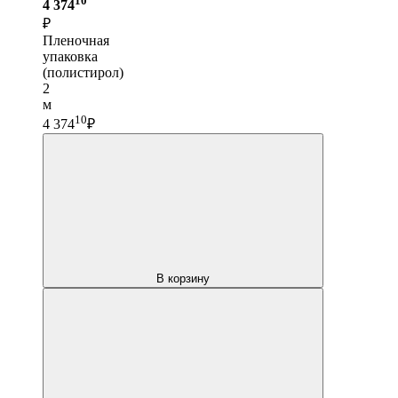
4 374
₽
Пленочная
упаковка
(полистирол)
2
м
10
4 374
₽
В корзину