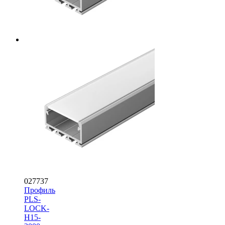
027737
Профиль
PLS-
LOCK-
H15-