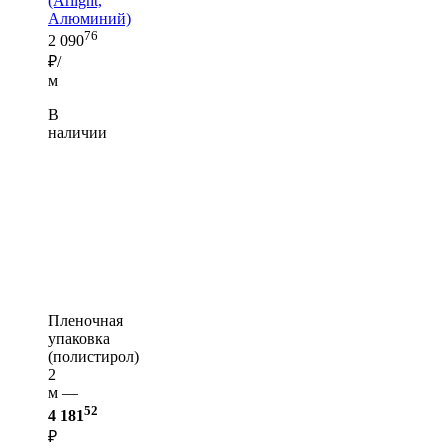
(Arlight,
Алюминий)
76
2 090
₽/
м
В
наличии
Пленочная
упаковка
(полистирол)
2
м —
52
4 181
₽