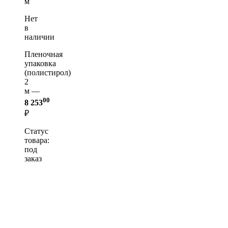
м
Нет
в
наличии
Пленочная
упаковка
(полистирол)
2
м —
00
8 253
₽
Статус
товара:
под
заказ