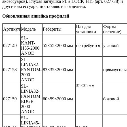
аксессуаров). Глухая заглушка PLS-LOCK-H15 (арт. 027738) и
другие аксессуары поставляются отдельно.
Обновленная линейка профилей
Паз для
Форма
Артикул
Модель
Габариты
установки
(сечение)
SL-
KANT-
027149
55×55×2000 мм
не требуется
угловой
H55-2000
ANOD
SL-
LINIA32-
027158
FANTOM-
83×35×2000 мм
прямоуголь
2000
ANOD
35×35 мм
SL-
LINIA32-
FANTOM-
027159
60×59×2000 мм
боковой
EDGE-
2000
ANOD
SL-
LINIA45-