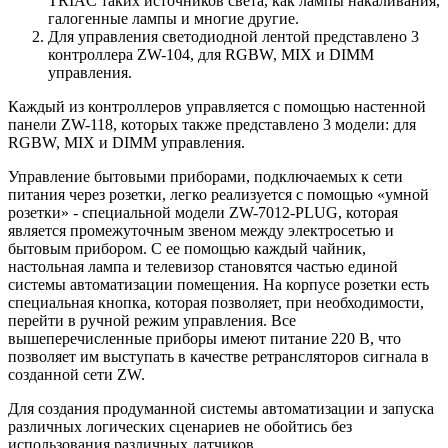
TRIAC таких источников света, как лампы накаливания,
галогенные лампы и многие другие.
Для управления светодиодной лентой представлено 3
контроллера ZW-104, для RGBW, MIX и DIMM
управления.
Каждый из контроллеров управляется с помощью настенной
панели ZW-118, которых также представлено 3 модели: для
RGBW, MIX и DIMM управления.
Управление бытовыми приборами, подключаемых к сети
питания через розетки, легко реализуется с помощью «умной
розетки» - специальной модели ZW-7012-PLUG, которая
является промежуточным звеном между электросетью и
бытовым прибором. С ее помощью каждый чайник,
настольная лампа и телевизор становятся частью единой
системы автоматизации помещения. На корпусе розетки есть
специальная кнопка, которая позволяет, при необходимости,
перейти в ручной режим управления. Все
вышеперечисленные приборы имеют питание 220 В, что
позволяет им выступать в качестве ретрансляторов сигнала в
созданной сети ZW.
Для создания продуманной системы автоматизации и запуска
различных логических сценариев не обойтись без
использования различных датчиков.