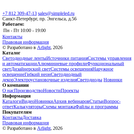
+7 812 309-47-13
sales@simpleled.ru
Санкт-Петербург, пр. Энгельса, д.56
Работаем:
Пн - Пт
10:00 - 19:00
Контакты
Правовая информация
© Разработано в
Arlight
, 2026
Каталог
Светодиодные ленты
Источники питания
Системы управления
и автоматизации
Алюминиевые профили
Функциональный
свет
Дизайнерский свет
Системы освещения
Наружное
освещение
Гибкий неон
Светодиодный
декор
Электроустановочные изделия
Светодиоды
Новинки
О компании
О нас
Производство
Новости
Проекты
Информация
Каталоги
Видео
Новинки
Архив вебинаров
Статьи
Вопрос-
ответ
Калькуляторы
Схемы монтажа
Файлы и программы
Покупателям
Контакты
Доставка
Правовая информация
© Разработано в
Arlight
, 2026