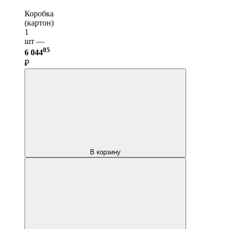
Коробка
(картон)
1
шт —
85
6 044
₽
В корзину