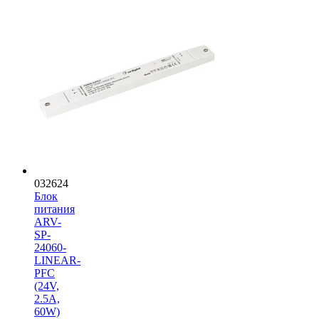
032624
Блок
питания
ARV-
SP-
24060-
LINEAR-
PFC
(24V,
2.5A,
60W)