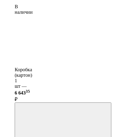
В
наличии
Коробка
(картон)
1
шт —
35
6 643
₽