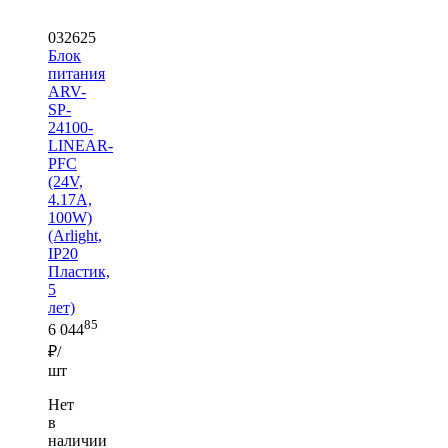
032625
Блок
питания
ARV-
SP-
24100-
LINEAR-
PFC
(24V,
4.17A,
100W)
(Arlight,
IP20
Пластик,
5
лет)
85
6 044
₽/
шт
Нет
в
наличии