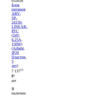
032626
Блок
питания
ARV-
SP-
24150-
LINEAR-
PFC
(24V,
6.25A,
150W)
(Arlight,
IP20
Пластик,
5
лет)
11
7 137
₽/
шт
В
наличии