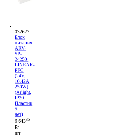
032627
Блок
питания
ARV-
SP-
24250-
LINEAR-
PFC
(24V,
10.42A,
250W)
(Arlight,
IP20
Пластик,
5
лет)
35
6 643
₽/
шт