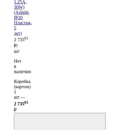
1.25A,
30W)
(Arlight,
IP20
Пластик,
5
лет)
61
2 735
₽/
шт
Нет
в
наличии
Коробка
(картон)
1
шт —
61
2 735
₽