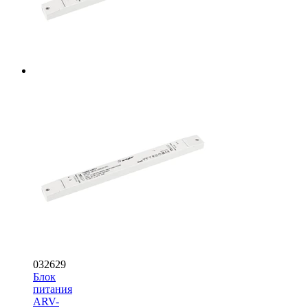
032629
Блок
питания
ARV-