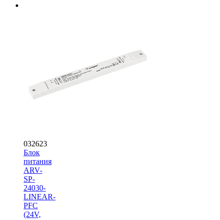
032623
Блок
питания
ARV-
SP-
24030-
LINEAR-
PFC
(24V,