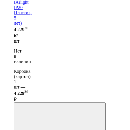
(Arlight,
IP20
Пластик,
5
лет)
30
4 229
₽/
шт
Нет
в
наличии
Коробка
(картон)
1
шт —
30
4 229
₽