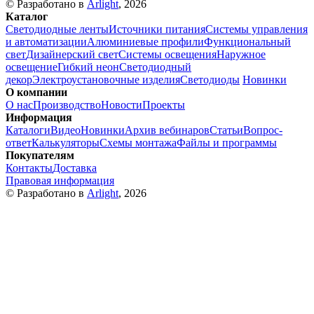
© Разработано в
Arlight
, 2026
Каталог
Светодиодные ленты
Источники питания
Системы управления
и автоматизации
Алюминиевые профили
Функциональный
свет
Дизайнерский свет
Системы освещения
Наружное
освещение
Гибкий неон
Светодиодный
декор
Электроустановочные изделия
Светодиоды
Новинки
О компании
О нас
Производство
Новости
Проекты
Информация
Каталоги
Видео
Новинки
Архив вебинаров
Статьи
Вопрос-
ответ
Калькуляторы
Схемы монтажа
Файлы и программы
Покупателям
Контакты
Доставка
Правовая информация
© Разработано в
Arlight
, 2026