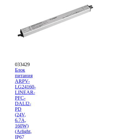
033429
Блок
питания
ARPV-
LG24160-
LINEAR-
PFC-
DALI2-
PD
(24V,
6.7A,
160W)
(Arlight,
IP67