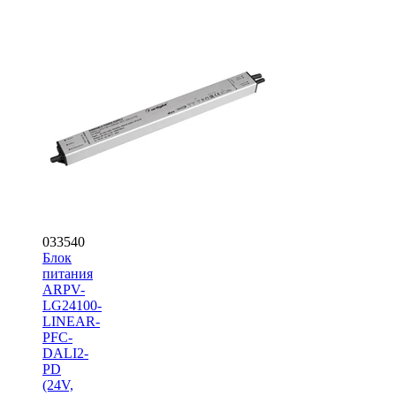
033540
Блок
питания
ARPV-
LG24100-
LINEAR-
PFC-
DALI2-
PD
(24V,