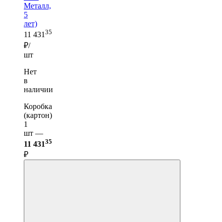
Металл,
5
лет)
35
11 431
₽/
шт
Нет
в
наличии
Коробка
(картон)
1
шт —
35
11 431
₽