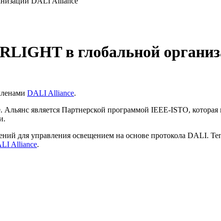
изации DALI Alliance
IGHT в глобальной организац
членами
DALI Alliance
.
. Альянс является Партнерской программой IEEE-ISTO, котора
и.
шений для управления освещением на основе протокола DALI.
LI Alliance
.