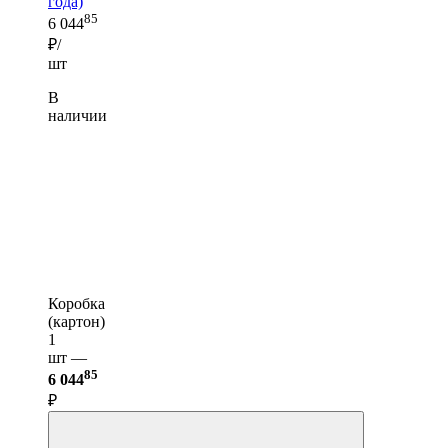
года)
85
6 044
₽/
шт
В
наличии
Коробка
(картон)
1
шт —
85
6 044
₽