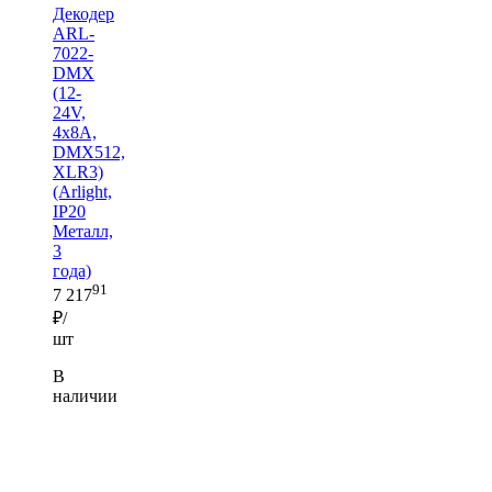
Декодер
ARL-
7022-
DMX
(12-
24V,
4x8A,
DMX512,
XLR3)
(Arlight,
IP20
Металл,
3
года)
91
7 217
₽/
шт
В
наличии