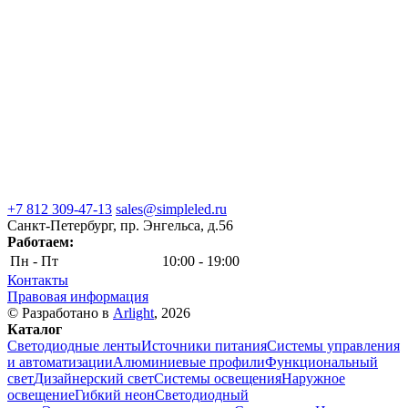
+7 812 309-47-13
sales@simpleled.ru
Санкт-Петербург, пр. Энгельса, д.56
Работаем:
Пн - Пт
10:00 - 19:00
Контакты
Правовая информация
© Разработано в
Arlight
, 2026
Каталог
Светодиодные ленты
Источники питания
Системы управления
и автоматизации
Алюминиевые профили
Функциональный
свет
Дизайнерский свет
Системы освещения
Наружное
освещение
Гибкий неон
Светодиодный