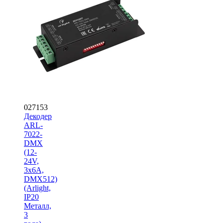
027153
Декодер
ARL-
7022-
DMX
(12-
24V,
3x6A,
DMX512)
(Arlight,
IP20
Металл,
3