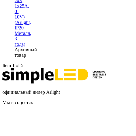
24V,
1x25A,
0-
10V)
(Arlight,
IP20
Металл,
3
года)
Архивный
товар
Item 1 of 5
официальный дилер Arlight
Мы в соцсетях