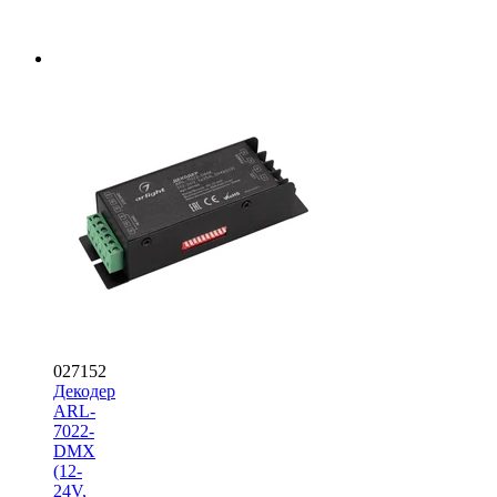
027152
Декодер
ARL-
7022-
DMX
(12-
24V,