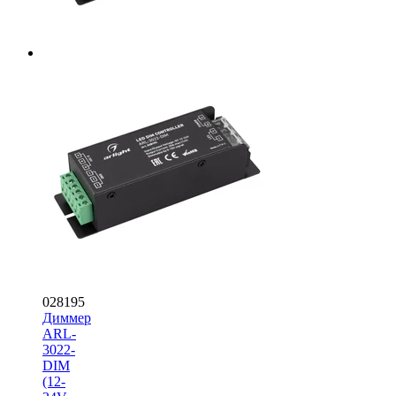
028195
Диммер
ARL-
3022-
DIM
(12-