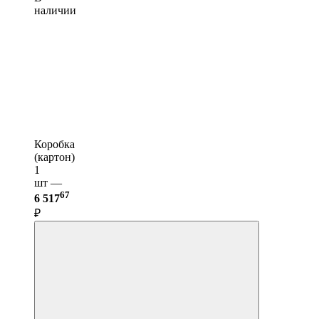
наличии
Коробка
(картон)
1
шт —
67
6 517
₽