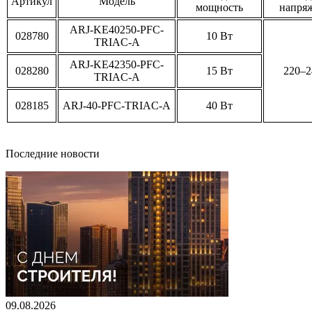
Артикул
Модель
мощность
напря
ARJ-KE40250-PFC-
028780
10 Вт
TRIAC-A
ARJ-KE42350-PFC-
028280
15 Вт
220–2
TRIAC-A
028185
ARJ-40-PFC-TRIAC-A
40 Вт
Последние новости
09.08.2026