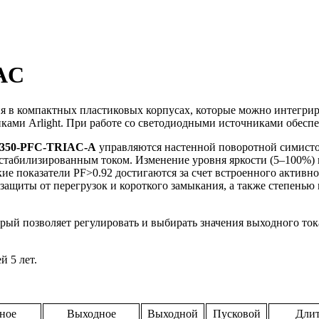
AC
в компактных пластиковых корпусах, которые можно интегриро
иками Arlight. При работе со светодиодными источниками обес
350-PFC-TRIAC-A
управляются настенной поворотной симисто
стабилизированным током. Изменение уровня яркости (5–100%)
окие показатели PF>0.92 достигаются за счет встроенного актив
защиты от перегрузок и короткого замыкания, а также степенью
орый позволяет регулировать и выбирать значения выходного т
 5 лет.
ное
Выходное
Выходной
Пусковой
Длит