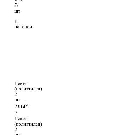
₽/
шт
В
наличии
Пакет
(полиэтилен)
2
шт —
70
2 914
₽
Пакет
(полиэтилен)
2
шт