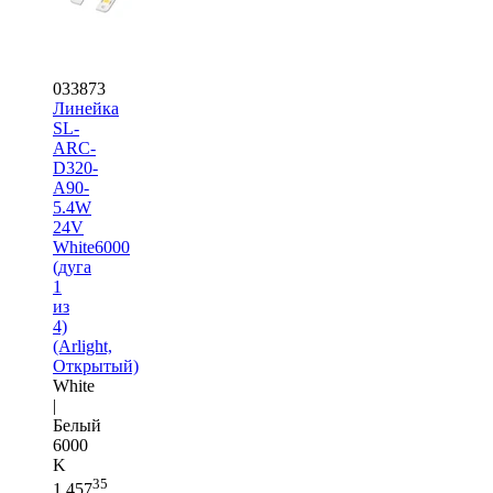
033873
Линейка
SL-
ARC-
D320-
A90-
5.4W
24V
White6000
(дуга
1
из
4)
(Arlight,
Открытый)
White
|
Белый
6000
K
35
1 457