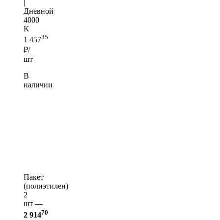
|
Дневной
4000
K
35
1 457
₽/
шт
В
наличии
Пакет
(полиэтилен)
2
шт —
70
2 914