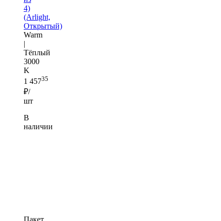
4)
(Arlight,
Открытый)
Warm
|
Тёплый
3000
K
35
1 457
₽/
шт
В
наличии
Пакет