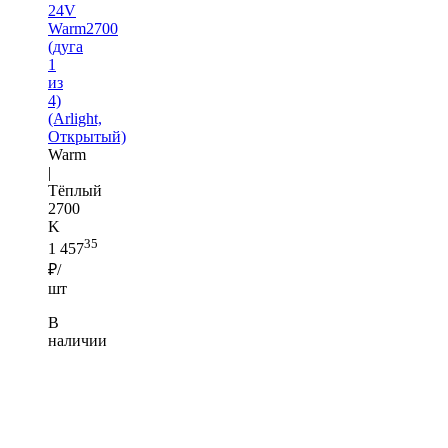
24V
Warm2700
(дуга
1
из
4)
(Arlight,
Открытый)
Warm
|
Тёплый
2700
K
35
1 457
₽/
шт
В
наличии