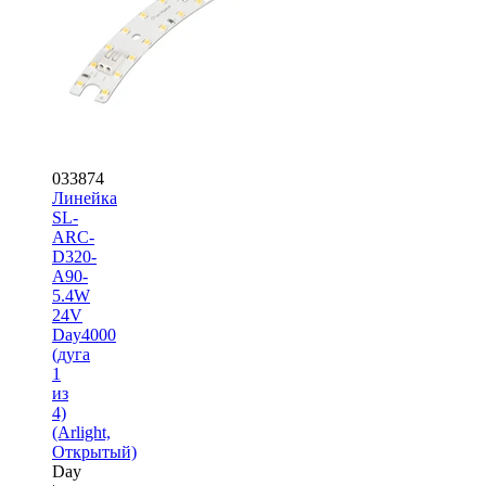
033874
Линейка
SL-
ARC-
D320-
A90-
5.4W
24V
Day4000
(дуга
1
из
4)
(Arlight,
Открытый)
Day