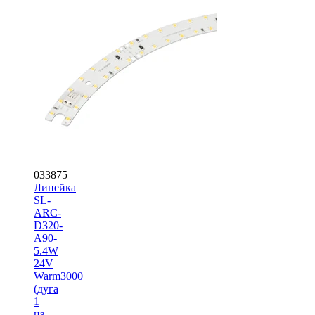
033875
Линейка
SL-
ARC-
D320-
A90-
5.4W
24V
Warm3000
(дуга
1
из