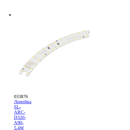
033876
Линейка
SL-
ARC-
D320-
A90-
5.4W