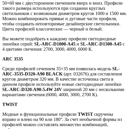
50×60 мм с двусторонним свечением вверх и вниз. Профили
такого размера используются при создании круглых
светильников с возможным диаметром кругов 1000 и 1500 мм.
Можно комбинировать прямые и дуговые части профиля,
чтобы создавать неповторимые дизайнерские светильники.
Цвета профилей классические — черный и белый.
Вы можете подобрать к каждому профилю светодиодные
линейки серий:
SL-ARC-D1000-A45
и
SL-ARC-D1500-A45
с
4 цветами свечения: 2700, 3000, 4000, 6000 К.
ARC 3535
Среди профилей сечением 35×35 мм появилась модель
SL-
ARC-3535-D320-A90 BLACK
(арт. 032676) для составления
кругов диаметром 320 мм. В качестве источника света в
данном профиле используйте новые светодиодные линейки
SL-ARC-D320-A90-5.4W 24V
шириной 20 мм с несколькими
вариантами свечения (6000, 4000, 3000, 2700 К).
TWIST
Модные и функциональные профили
TWIST
скручены
вправо и влево на 90 или 180°. За счет необычной формы из
профилей можно составлять множество комбинаций,