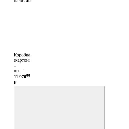
наличии
Коробка
(картон)
1
шт —
00
11 970
₽