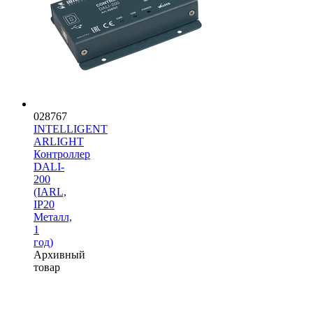
028767
INTELLIGENT
ARLIGHT
Контроллер
DALI-
200
(IARL,
IP20
Металл,
1
год)
Архивный
товар