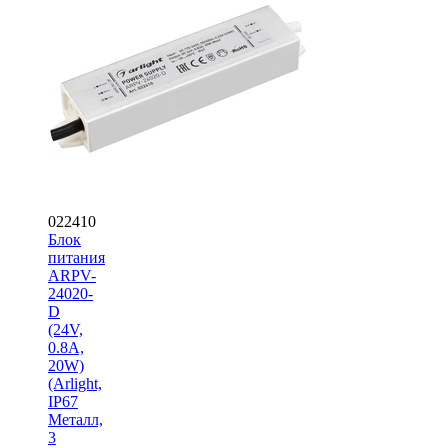
022410
Блок
питания
ARPV-
24020-
D
(24V,
0.8A,
20W)
(Arlight,
IP67
Металл,
3