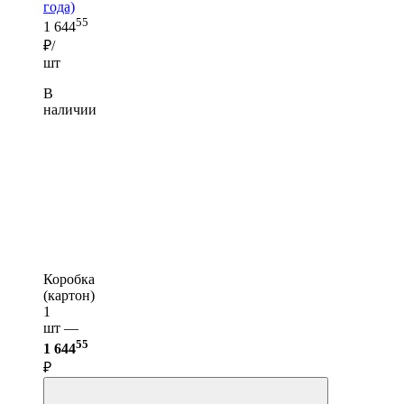
года)
55
1 644
₽/
шт
В
наличии
Коробка
(картон)
1
шт —
55
1 644
₽