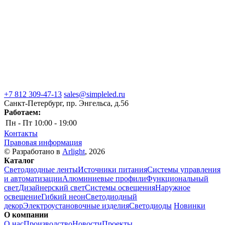
+7 812 309-47-13
sales@simpleled.ru
Санкт-Петербург, пр. Энгельса, д.56
Работаем:
Пн - Пт
10:00 - 19:00
Контакты
Правовая информация
© Разработано в
Arlight
, 2026
Каталог
Светодиодные ленты
Источники питания
Системы управления
и автоматизации
Алюминиевые профили
Функциональный
свет
Дизайнерский свет
Системы освещения
Наружное
освещение
Гибкий неон
Светодиодный
декор
Электроустановочные изделия
Светодиоды
Новинки
О компании
О нас
Производство
Новости
Проекты