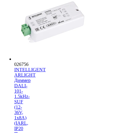
026756
INTELLIGENT
ARLIGHT
Диммер
DALI-
101-
1.5kHz-
SUF
(12-
36V,
1х8А)
(IARL,
IP20