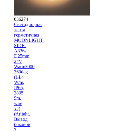
036274
Светодиодная
лента
герметичная
MOONLIGHT-
SIDE-
A336-
D25mm
24V
Warm3000
360deg
(14.4
W/m,
IP65,
2835,
5m,
wire
x2)
(Arlight,
Вывод
боковой,
3