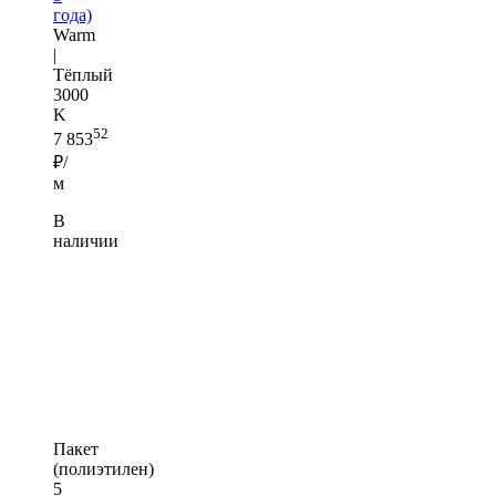
года)
Warm
|
Тёплый
3000
K
52
7 853
₽/
м
В
наличии
Пакет
(полиэтилен)
5