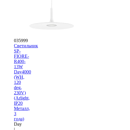
035999
Светильник
SP-
FIORE-
R400-
13W
Day4000
(WH,
120
deg,
230V)
(Arlight,
IP20
Металл,
3
года)
Day
|