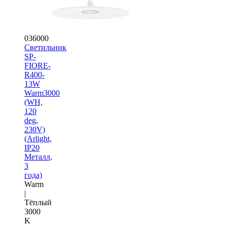
036000
Светильник
SP-
FIORE-
R400-
13W
Warm3000
(WH,
120
deg,
230V)
(Arlight,
IP20
Металл,
3
года)
Warm
|
Тёплый
3000
K