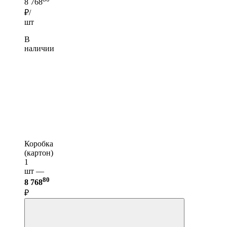
8 768
₽/
шт
В
наличии
Коробка
(картон)
1
шт —
80
8 768
₽