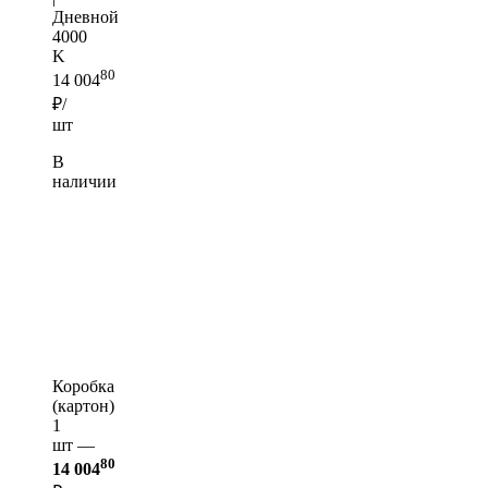
Дневной
4000
K
80
14 004
₽/
шт
В
наличии
Коробка
(картон)
1
шт —
80
14 004