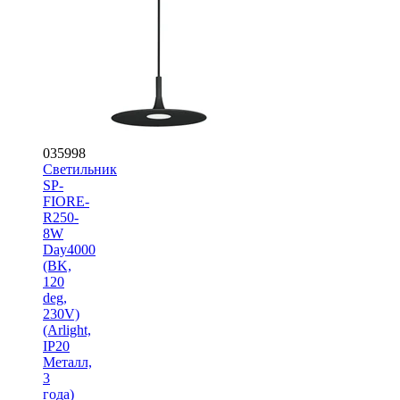
035998
Светильник
SP-
FIORE-
R250-
8W
Day4000
(BK,
120
deg,
230V)
(Arlight,
IP20
Металл,
3
года)