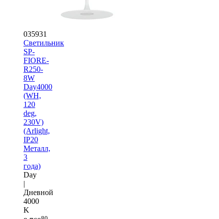
035931
Светильник
SP-
FIORE-
R250-
8W
Day4000
(WH,
120
deg,
230V)
(Arlight,
IP20
Металл,
3
года)
Day
|
Дневной
4000
K
80