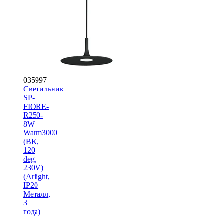
035997
Светильник
SP-
FIORE-
R250-
8W
Warm3000
(BK,
120
deg,
230V)
(Arlight,
IP20
Металл,
3
года)