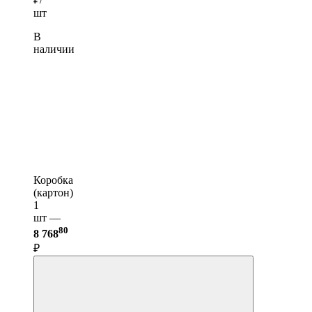
шт
В
наличии
Коробка
(картон)
1
шт —
80
8 768
₽