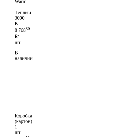
Warm
|
Тёплый
3000
K
80
8 768
₽/
шт
В
наличии
Коробка
(картон)
1
шт —