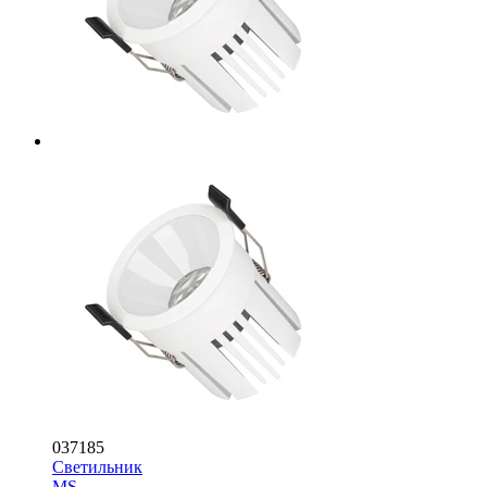
037185
Светильник
MS-