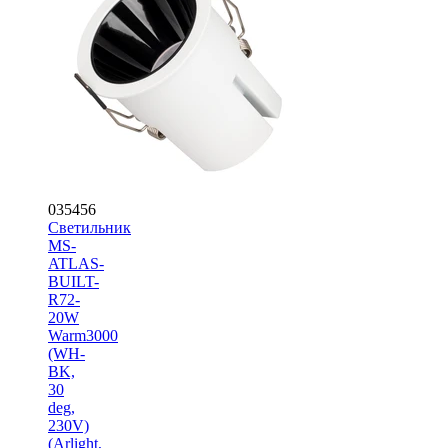
035456
Светильник
MS-
ATLAS-
BUILT-
R72-
20W
Warm3000
(WH-
BK,
30
deg,
230V)
(Arlight,