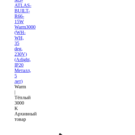
ATLAS-
BUILT-
R66-
15W
Warm3000
(WH-
WH,
35
deg,
230V)
(Arlight,
IP20
Металл,
5
лет)
Warm
|
Тёплый
3000
K
Архивный
товар