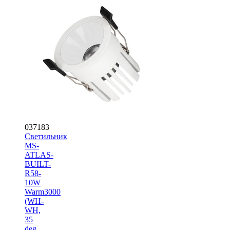
037183
Светильник
MS-
ATLAS-
BUILT-
R58-
10W
Warm3000
(WH-
WH,
35
deg,