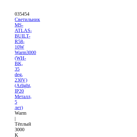
035454
Светильник
MS-
ATLAS-
BUILT-
R58-
10W
Warm3000
(WH-
BK,
35
deg,
230V)
(Arlight,
IP20
Металл,
5
лет)
Warm
|
Тёплый
3000
K