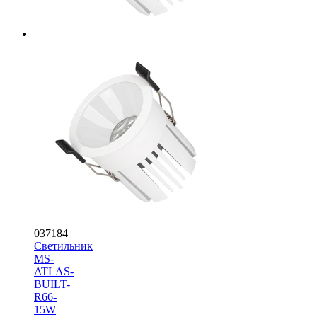
037184
Светильник
MS-
ATLAS-
BUILT-
R66-
15W