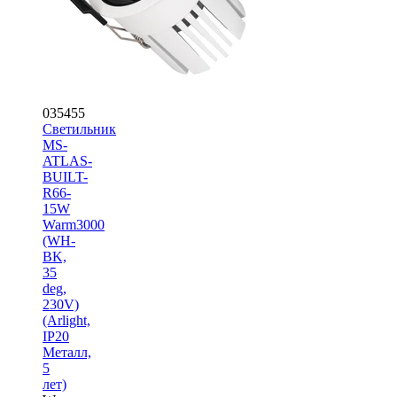
035455
Светильник
MS-
ATLAS-
BUILT-
R66-
15W
Warm3000
(WH-
BK,
35
deg,
230V)
(Arlight,
IP20
Металл,
5
лет)