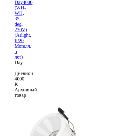
Day4000
(WH-
WH,
35
deg,
230V)
(Arlight,
IP20
Металл,
5
лет)
Day
|
Дневной
4000
K
Архивный
товар