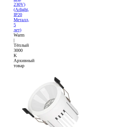
230V)
(Arlight,
IP20
Металл,
5
лет)
Warm
|
Тёплый
3000
K
Архивный
товар