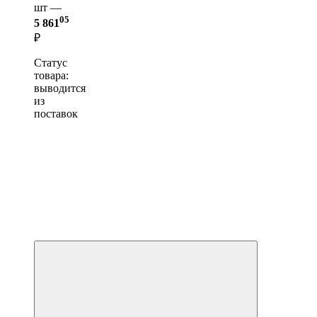
шт —
05
5 861
₽
Статус
товара:
выводится
из
поставок