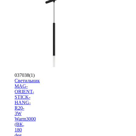
037038(1)
Светильник
MAG-
ORIENT-
STICK-
HANG-
R20-
3W
Warm3000
(BK,
180
deg,