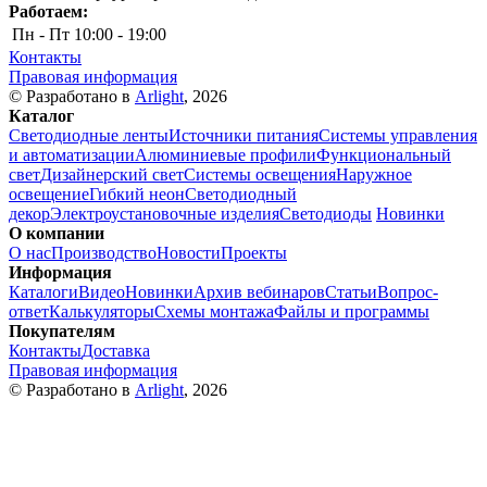
Работаем:
Пн - Пт
10:00 - 19:00
Контакты
Правовая информация
© Разработано в
Arlight
, 2026
Каталог
Светодиодные ленты
Источники питания
Системы управления
и автоматизации
Алюминиевые профили
Функциональный
свет
Дизайнерский свет
Системы освещения
Наружное
освещение
Гибкий неон
Светодиодный
декор
Электроустановочные изделия
Светодиоды
Новинки
О компании
О нас
Производство
Новости
Проекты
Информация
Каталоги
Видео
Новинки
Архив вебинаров
Статьи
Вопрос-
ответ
Калькуляторы
Схемы монтажа
Файлы и программы
Покупателям
Контакты
Доставка
Правовая информация
© Разработано в
Arlight
, 2026