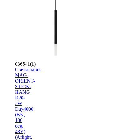
036541(1)
Светильник
MAG-
ORIENT-
STICK-
HANG-
R20-
3W
Day4000
(BK,
180
deg,
48V)
(Arlight,