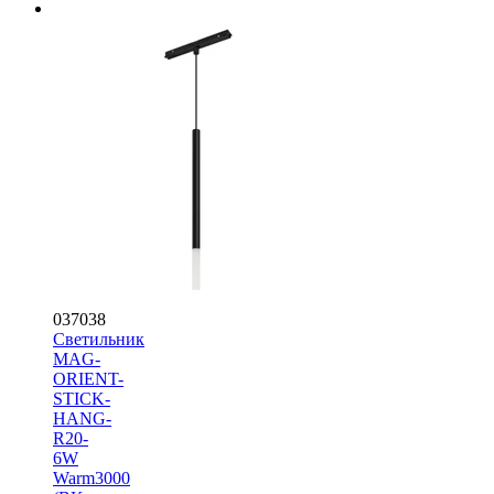
037038
Светильник
MAG-
ORIENT-
STICK-
HANG-
R20-
6W
Warm3000