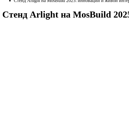
Стенд Arlight на MosBuild 2025: инновации и живой инт
Стенд Arlight на MosBuild 20