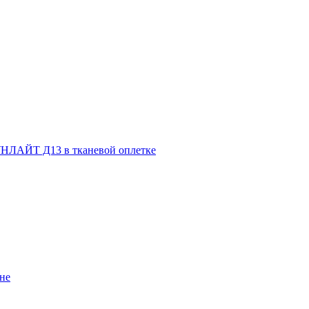
НЛАЙТ Д13 в тканевой оплетке
не