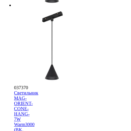
037370
Светильник
MAG-
ORIENT-
CONE-
HANG-
7W
Warm3000
(BK,