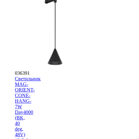
036391
Светильник
MAG-
ORIENT-
CONE-
HANG-
7W
Day4000
(BK,
40
deg,
48V)