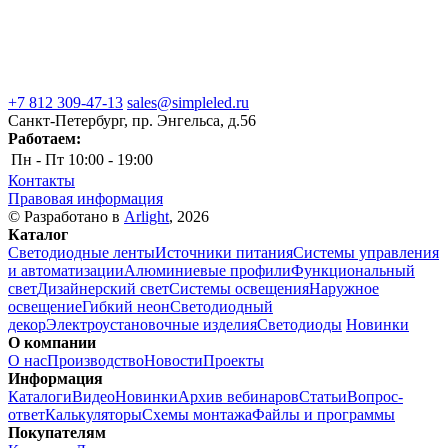
+7 812 309-47-13
sales@simpleled.ru
Санкт-Петербург, пр. Энгельса, д.56
Работаем:
Пн - Пт
10:00 - 19:00
Контакты
Правовая информация
© Разработано в
Arlight
, 2026
Каталог
Светодиодные ленты
Источники питания
Системы управления
и автоматизации
Алюминиевые профили
Функциональный
свет
Дизайнерский свет
Системы освещения
Наружное
освещение
Гибкий неон
Светодиодный
декор
Электроустановочные изделия
Светодиоды
Новинки
О компании
О нас
Производство
Новости
Проекты
Информация
Каталоги
Видео
Новинки
Архив вебинаров
Статьи
Вопрос-
ответ
Калькуляторы
Схемы монтажа
Файлы и программы
Покупателям