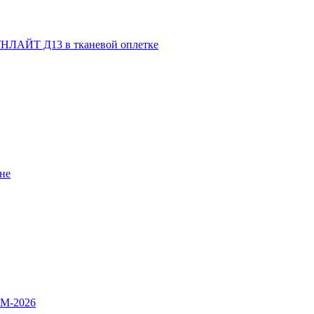
НЛАЙТ Д13 в тканевой оплетке
не
OM-2026