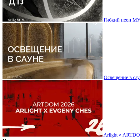
Гибкий неон МУ
Освещение в сау
Arlight × ARTD