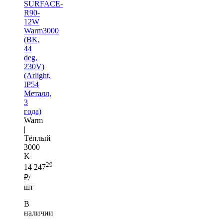
SURFACE-
R90-
12W
Warm3000
(BK,
44
deg,
230V)
(Arlight,
IP54
Металл,
3
года)
Warm
|
Тёплый
3000
K
29
14 247
₽/
шт
В
наличии