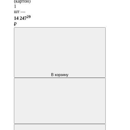
(картон)
1
шт —
29
14 247
₽
В корзину