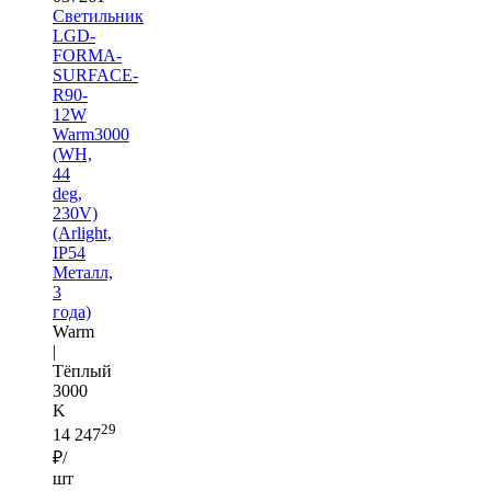
Светильник
LGD-
FORMA-
SURFACE-
R90-
12W
Warm3000
(WH,
44
deg,
230V)
(Arlight,
IP54
Металл,
3
года)
Warm
|
Тёплый
3000
K
29
14 247
₽/
шт