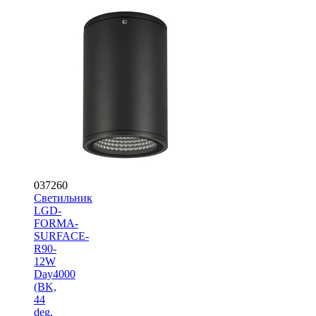
037260
Светильник
LGD-
FORMA-
SURFACE-
R90-
12W
Day4000
(BK,
44
deg,