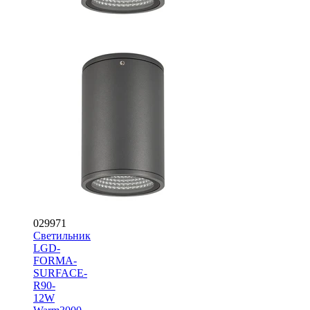
029971
Светильник
LGD-
FORMA-
SURFACE-
R90-
12W