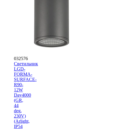
032576
Светильник
LGD-
FORMA-
SURFACE-
R90-
12W
Day4000
(GR,
44
deg,
230V)
(Arlight,
IP54