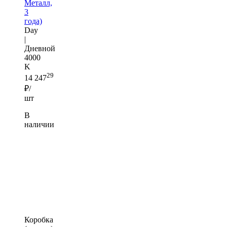
Металл,
3
года)
Day
|
Дневной
4000
K
29
14 247
₽/
шт
В
наличии
Коробка