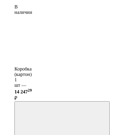
В
наличии
Коробка
(картон)
1
шт —
29
14 247
₽