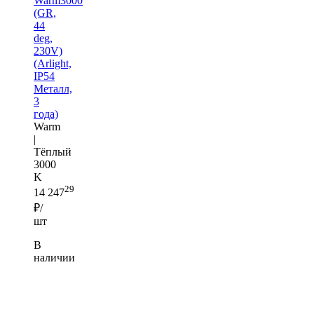
Warm3000
(GR,
44
deg,
230V)
(Arlight,
IP54
Металл,
3
года)
Warm
|
Тёплый
3000
K
29
14 247
₽/
шт
В
наличии