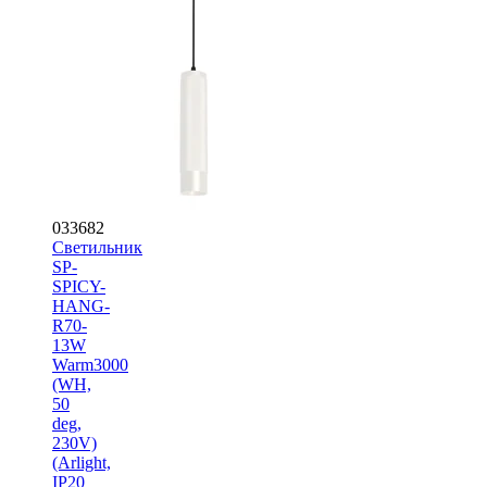
033682
Светильник
SP-
SPICY-
HANG-
R70-
13W
Warm3000
(WH,
50
deg,
230V)
(Arlight,
IP20