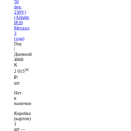
50
deg,
230V)
(Arlight,
IP20
Металл,
3
года)
Day
|
Дневной
4000
K
36
2 015
₽/
шт
Нет
в
наличии
Коробка
(картон)
1
шт —