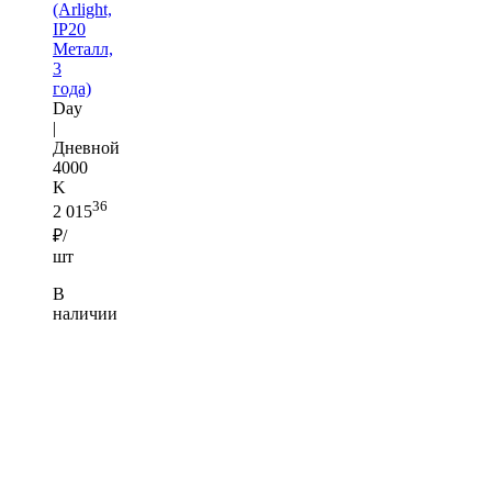
(Arlight,
IP20
Металл,
3
года)
Day
|
Дневной
4000
K
36
2 015
₽/
шт
В
наличии