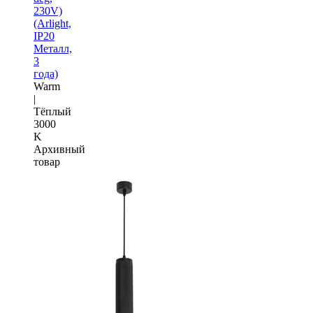
230V)
(Arlight,
IP20
Металл,
3
года)
Warm
|
Тёплый
3000
K
Архивный
товар