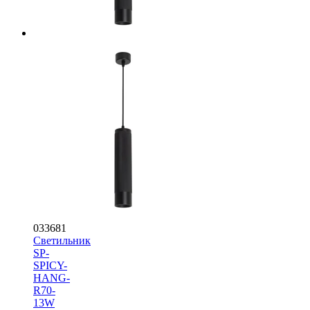
033681
Светильник
SP-
SPICY-
HANG-
R70-
13W