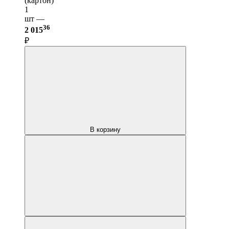
(картон)
1
шт —
36
2 015
₽
В корзину