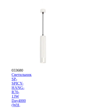
033680
Светильник
SP-
SPICY-
HANG-
R70-
13W
Day4000
(WH,