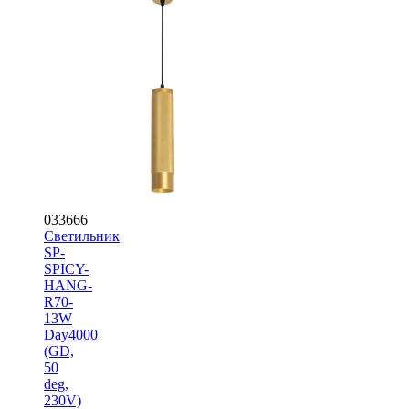
033666
Светильник
SP-
SPICY-
HANG-
R70-
13W
Day4000
(GD,
50
deg,
230V)