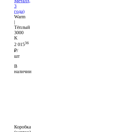
Металл,
3
года)
Warm
|
Тёплый
3000
K
36
2 015
₽/
шт
В
наличии
Коробка