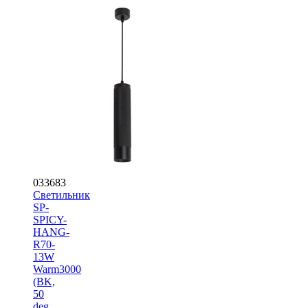
033683
Светильник
SP-
SPICY-
HANG-
R70-
13W
Warm3000
(BK,
50
deg,