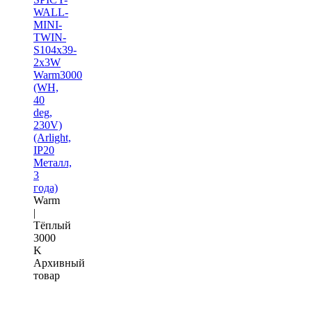
WALL-
MINI-
TWIN-
S104x39-
2x3W
Warm3000
(WH,
40
deg,
230V)
(Arlight,
IP20
Металл,
3
года)
Warm
|
Тёплый
3000
K
Архивный
товар