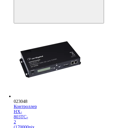
023048
Контроллер
HX-
803TC-
2
(170000pix,