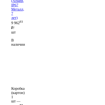
(Arlight,
IP67
Металл,
7
лет)
93
9 962
₽/
шт
В
наличии
Коробка
(картон)
1
шт —