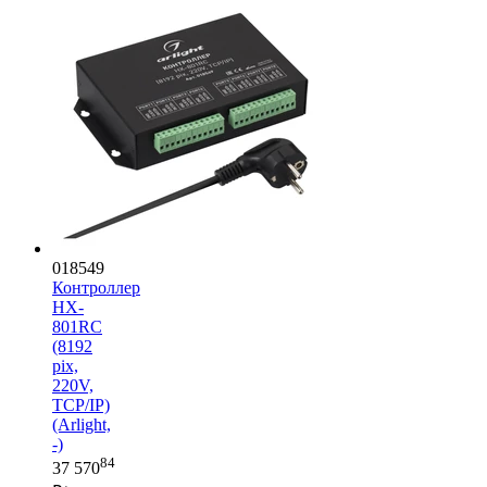
018549
Контроллер
HX-
801RC
(8192
pix,
220V,
TCP/IP)
(Arlight,
-)
84
37 570