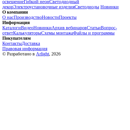
освещение
Гибкий неон
Светодиодный
декор
Электроустановочные изделия
Светодиоды
Новинки
О компании
О нас
Производство
Новости
Проекты
Информация
Каталоги
Видео
Новинки
Архив вебинаров
Статьи
Вопрос-
ответ
Калькуляторы
Схемы монтажа
Файлы и программы
Покупателям
Контакты
Доставка
Правовая информация
© Разработано в
Arlight
, 2026