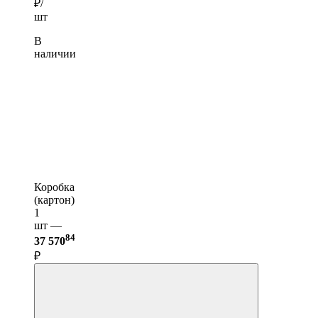
₽/
шт
В
наличии
Коробка
(картон)
1
шт —
84
37 570
₽