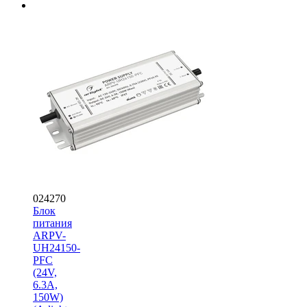
024270
Блок
питания
ARPV-
UH24150-
PFC
(24V,
6.3A,
150W)