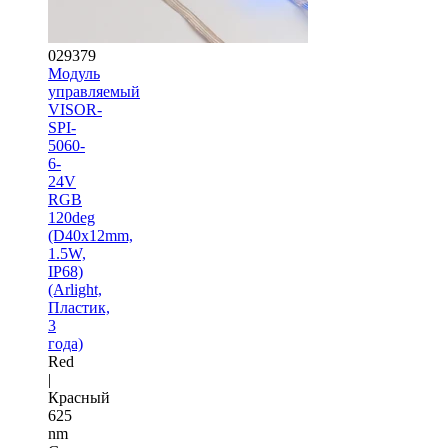
029379
Модуль
управляемый
VISOR-
SPI-
5060-
6-
24V
RGB
120deg
(D40x12mm,
1.5W,
IP68)
(Arlight,
Пластик,
3
года)
Red
|
Красный
625
nm