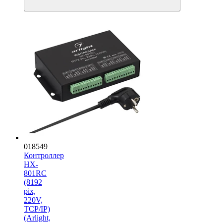
018549
Контроллер
HX-
801RC
(8192
pix,
220V,
TCP/IP)
(Arlight,