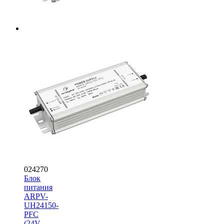
024270
Блок
питания
ARPV-
UH24150-
PFC
(24V,