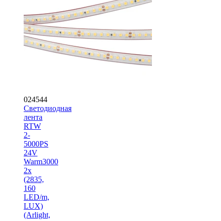
024544
Светодиодная
лента
RTW
2-
5000PS
24V
Warm3000
2x
(2835,
160
LED/m,
LUX)
(Arlight,