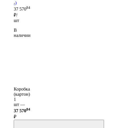
-)
84
37 570
₽/
шт
В
наличии
Коробка
(картон)
1
шт —
84
37 570
₽