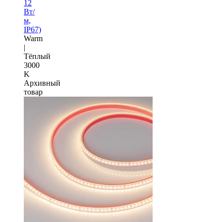
12
Вт/
м,
IP67)
Warm
|
Тёплый
3000
K
Архивный
товар