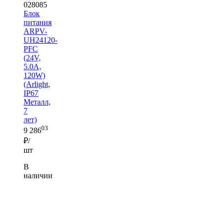
028085
Блок
питания
ARPV-
UH24120-
PFC
(24V,
5.0A,
120W)
(Arlight,
IP67
Металл,
7
лет)
03
9 286
₽/
шт
В
наличии