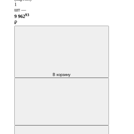
1
шт —
93
9 962
₽
В корзину