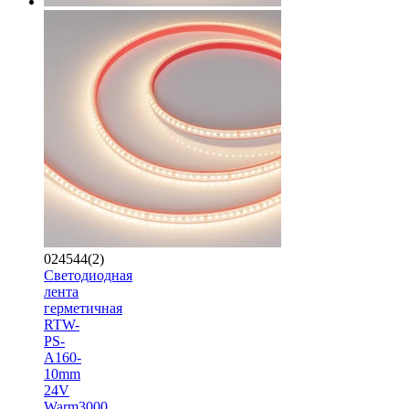
024544(2)
Светодиодная
лента
герметичная
RTW-
PS-
A160-
10mm
24V
Warm3000