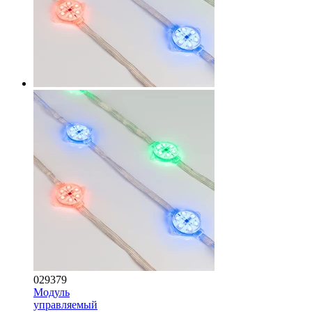
029379
Модуль
управляемый