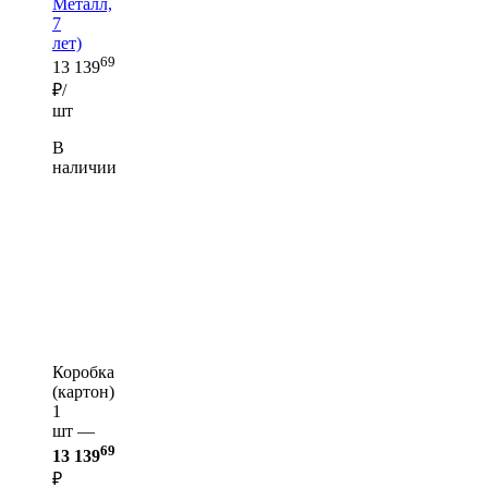
Металл,
7
лет)
69
13 139
₽/
шт
В
наличии
Коробка
(картон)
1
шт —
69
13 139
₽