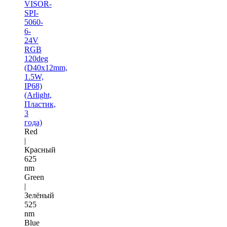
VISOR-
SPI-
5060-
6-
24V
RGB
120deg
(D40x12mm,
1.5W,
IP68)
(Arlight,
Пластик,
3
года)
Red
|
Красный
625
nm
Green
|
Зелёный
525
nm
Blue