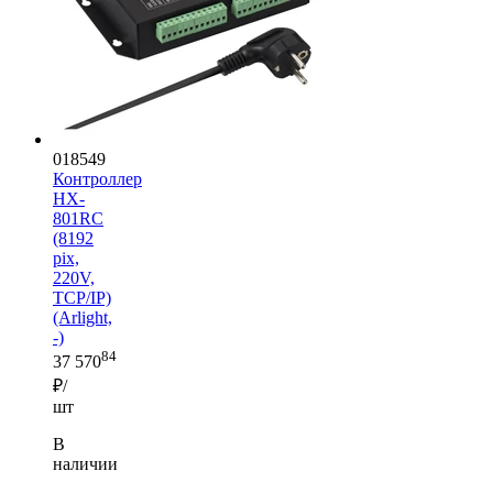
018549
Контроллер
HX-
801RC
(8192
pix,
220V,
TCP/IP)
(Arlight,
-)
84
37 570
₽/
шт
В
наличии