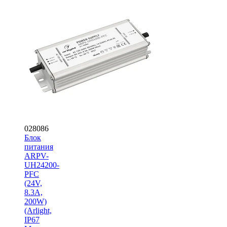
028086
Блок
питания
ARPV-
UH24200-
PFC
(24V,
8.3A,
200W)
(Arlight,
IP67