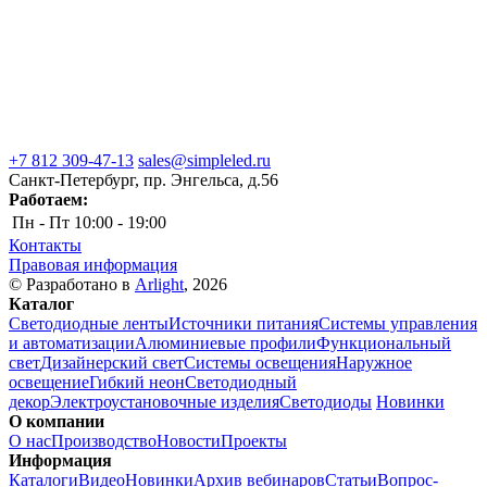
+7 812 309-47-13
sales@simpleled.ru
Санкт-Петербург, пр. Энгельса, д.56
Работаем:
Пн - Пт
10:00 - 19:00
Контакты
Правовая информация
© Разработано в
Arlight
, 2026
Каталог
Светодиодные ленты
Источники питания
Системы управления
и автоматизации
Алюминиевые профили
Функциональный
свет
Дизайнерский свет
Системы освещения
Наружное
освещение
Гибкий неон
Светодиодный
декор
Электроустановочные изделия
Светодиоды
Новинки
О компании
О нас
Производство
Новости
Проекты
Информация
Каталоги
Видео
Новинки
Архив вебинаров
Статьи
Вопрос-