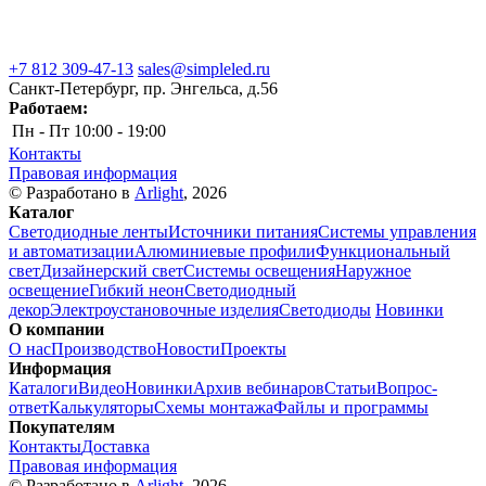
+7 812 309-47-13
sales@simpleled.ru
Санкт-Петербург, пр. Энгельса, д.56
Работаем:
Пн - Пт
10:00 - 19:00
Контакты
Правовая информация
© Разработано в
Arlight
, 2026
Каталог
Светодиодные ленты
Источники питания
Системы управления
и автоматизации
Алюминиевые профили
Функциональный
свет
Дизайнерский свет
Системы освещения
Наружное
освещение
Гибкий неон
Светодиодный
декор
Электроустановочные изделия
Светодиоды
Новинки
О компании
О нас
Производство
Новости
Проекты
Информация
Каталоги
Видео
Новинки
Архив вебинаров
Статьи
Вопрос-
ответ
Калькуляторы
Схемы монтажа
Файлы и программы
Покупателям
Контакты
Доставка
Правовая информация
© Разработано в
Arlight
, 2026