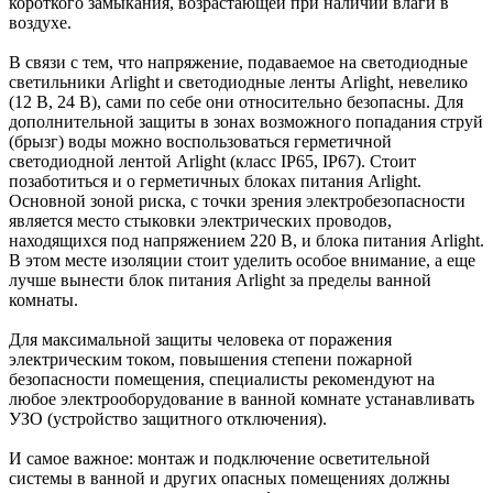
короткого замыкания, возрастающей при наличии влаги в
воздухе.
В связи с тем, что напряжение, подаваемое на светодиодные
светильники Arlight и светодиодные ленты Arlight, невелико
(12 В, 24 В), сами по себе они относительно безопасны. Для
дополнительной защиты в зонах возможного попадания струй
(брызг) воды можно воспользоваться герметичной
светодиодной лентой Arlight (класс IP65, IP67). Стоит
позаботиться и о герметичных блоках питания Arlight.
Основной зоной риска, с точки зрения электробезопасности
является место стыковки электрических проводов,
находящихся под напряжением 220 В, и блока питания Arlight.
В этом месте изоляции стоит уделить особое внимание, а еще
лучше вынести блок питания Arlight за пределы ванной
комнаты.
Для максимальной защиты человека от поражения
электрическим током, повышения степени пожарной
безопасности помещения, специалисты рекомендуют на
любое электрооборудование в ванной комнате устанавливать
УЗО (устройство защитного отключения).
И самое важное: монтаж и подключение осветительной
системы в ванной и других опасных помещениях должны