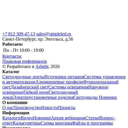
+7 812 309-47-13
sales@simpleled.ru
Санкт-Петербург, пр. Энгельса, д.56
Работаем:
Пн - Пт
10:00 - 19:00
Контакты
Правовая информация
© Разработано в
Arlight
, 2026
Каталог
Светодиодные ленты
Источники питания
Системы управления
и автоматизации
Алюминиевые профили
Функциональный
свет
Дизайнерский свет
Системы освещения
Наружное
освещение
Гибкий неон
Светодиодный
декор
Электроустановочные изделия
Светодиоды
Новинки
О компании
О нас
Производство
Новости
Проекты
Информация
Каталоги
Видео
Новинки
Архив вебинаров
Статьи
Вопрос-
ответ
Калькуляторы
Схемы монтажа
Файлы и программы