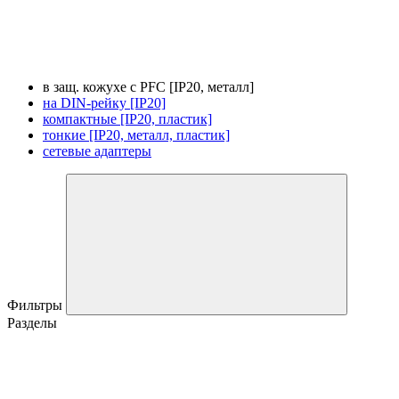
в защ. кожухе с PFC [IP20, металл]
на DIN-рейку [IP20]
компактные [IP20, пластик]
тонкие [IP20, металл, пластик]
сетевые адаптеры
Фильтры
Разделы