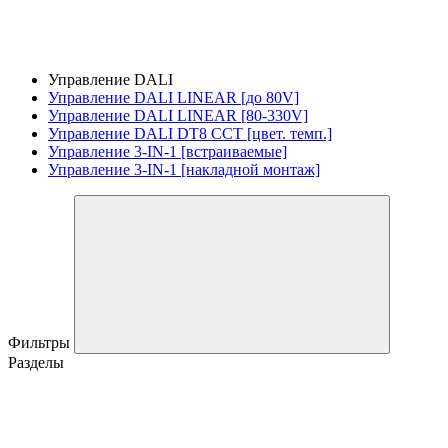
Управление DALI
Управление DALI LINEAR [до 80V]
Управление DALI LINEAR [80-330V]
Управление DALI DT8 CCT [цвет. темп.]
Управление 3-IN-1 [встраиваемые]
Управление 3-IN-1 [накладной монтаж]
Фильтры
Разделы