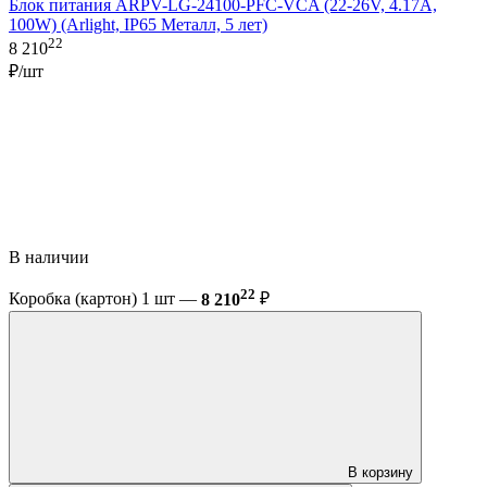
Блок питания ARPV-LG-24100-PFC-VCA (22-26V, 4.17A,
100W) (Arlight, IP65 Металл, 5 лет)
22
8 210
₽/шт
В наличии
22
Коробка (картон) 1 шт —
8 210
₽
В корзину