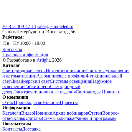
+7 812 309-47-13
sales@simpleled.ru
Санкт-Петербург, пр. Энгельса, д.56
Работаем:
Пн - Пт
10:00 - 19:00
Контакты
Правовая информация
© Разработано в
Arlight
, 2026
Каталог
Светодиодные ленты
Источники питания
Системы управления
и автоматизации
Алюминиевые профили
Функциональный
свет
Дизайнерский свет
Системы освещения
Наружное
освещение
Гибкий неон
Светодиодный
декор
Электроустановочные изделия
Светодиоды
Новинки
О компании
О нас
Производство
Новости
Проекты
Информация
Каталоги
Видео
Новинки
Архив вебинаров
Статьи
Вопрос-
ответ
Калькуляторы
Схемы монтажа
Файлы и программы
Покупателям
Контакты
Доставка