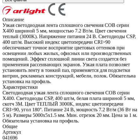
Описание
Узкая светодиодная лента сплошного свечения COB серии
X400 шириной 5 мм, мощностью 7.2 Вт/м. Цвет свечения
теплый (3000K). Напряжение питания 24 В. Светодиоды CSP,
400 шт/м. Высокий индекс цветопередачи CRI>90
обеспечивает точное восприятие цветовых оттенков при
освещении любых жилых, офисных или производственных
помещений. Эффект сплошной линии света создается без
применения рассеивающих экранов. Узкая плата позволяет
установить ленту в тонкий паз, применяется для подсветки
витрин, рекламных конструкций, мебели, полок. Обязательна
установка на профиль.
Характеристики
Светодиодная узкая лента сплошного свечения COB серии
X400. Светодиоды CSP, 400 шт/м, белая плата шириной 5 мм,
скотч 3M. Цвет ТЕПЛЫЙ 3000K, индекс цветопередачи
CRI>90, угол 180°. Питание 24 В, мощность 7.2 Вт/м (36 Вт на
5 м). Размеры 5000х5х1.5 мм. Мин. отрезок 20 мм. Цена за 1 м.
Обязательна установка на профиль.
Общие
Артикул
041696