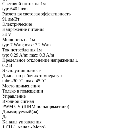
Световой поток на 1м
typ: 640 lm/m
Расчетная световая эффективность
91 лм/Вт
Электрические
Напряжение питания
24 V
Мощность на 1м
typ: 7 W/m; max: 7.2 W/m
Ток потребления 1м
typ: 0.29 A/m; max: 0.3 A/m
Предельное отклонение напряжения ±
0.2 В
Эксплуатационные
Диапазон рабочих температур
min: -30 °C; max: 45 °C
Место применения
Только в помещении
Управление
Входной сигнал
PWM СV (ШИМ по напряжению)
Диммируемый(ая)
Да
Каналы управления
1 CH (1 канал - Mono)