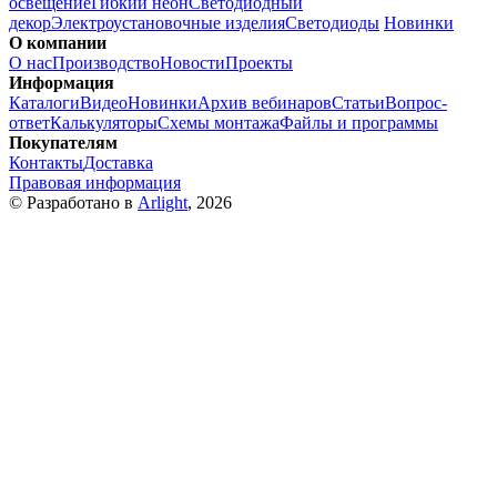
освещение
Гибкий неон
Светодиодный
декор
Электроустановочные изделия
Светодиоды
Новинки
О компании
О нас
Производство
Новости
Проекты
Информация
Каталоги
Видео
Новинки
Архив вебинаров
Статьи
Вопрос-
ответ
Калькуляторы
Схемы монтажа
Файлы и программы
Покупателям
Контакты
Доставка
Правовая информация
© Разработано в
Arlight
, 2026