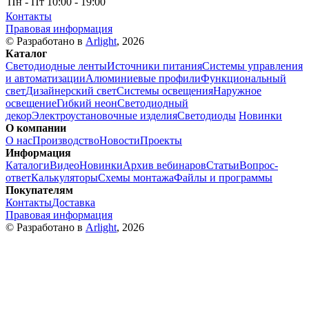
Пн - Пт
10:00 - 19:00
Контакты
Правовая информация
© Разработано в
Arlight
, 2026
Каталог
Светодиодные ленты
Источники питания
Системы управления
и автоматизации
Алюминиевые профили
Функциональный
свет
Дизайнерский свет
Системы освещения
Наружное
освещение
Гибкий неон
Светодиодный
декор
Электроустановочные изделия
Светодиоды
Новинки
О компании
О нас
Производство
Новости
Проекты
Информация
Каталоги
Видео
Новинки
Архив вебинаров
Статьи
Вопрос-
ответ
Калькуляторы
Схемы монтажа
Файлы и программы
Покупателям
Контакты
Доставка
Правовая информация
© Разработано в
Arlight
, 2026