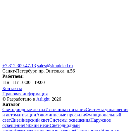
+7 812 309-47-13
sales@simpleled.ru
Санкт-Петербург, пр. Энгельса, д.56
Работаем:
Пн - Пт
10:00 - 19:00
Контакты
Правовая информация
© Разработано в
Arlight
, 2026
Каталог
Светодиодные ленты
Источники питания
Системы управления
и автоматизации
Алюминиевые профили
Функциональный
свет
Дизайнерский свет
Системы освещения
Наружное
освещение
Гибкий неон
Светодиодный
декор
Электроустановочные изделия
Светодиоды
Новинки