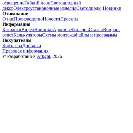
освещение
Гибкий неон
Светодиодный
декор
Электроустановочные изделия
Светодиоды
Новинки
О компании
О нас
Производство
Новости
Проекты
Информация
Каталоги
Видео
Новинки
Архив вебинаров
Статьи
Вопрос-
ответ
Калькуляторы
Схемы монтажа
Файлы и программы
Покупателям
Контакты
Доставка
Правовая информация
© Разработано в
Arlight
, 2026