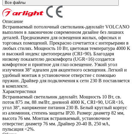
Все файлы
Описание
Встраиваемый потолочный светильник-даунлайт VOLCANO
выполнен в лаконичном современном дизайне без лишних
деталей. Предназначен для освещения жилых, офисных и
торговых помещений. Прекрасно сочетается с интерьерами в
любых стилях. Мощность 10 Вт, цветовая температура 4000 K
и высокий индекс цветопередачи (CRI>90). Благодаря
низкому показателю дискомфорта (UGR<16) создается
комфортное и приятное для глаз освещение. Узкий угол
излучения 38° идеален для акцентного освещения. Легкий и
удобный монтаж в установочное отверстие с помощью
пружин. Драйвер для подключения к сети 230 В поставляется
в комплекте.
Характеристики
Встраиваемый светильник даунлайт. Мощность 10 Вт, св.
поток 875 лм, 88 лм/Вт, дневной 4000 K, CRI>90, UGR<16,
угол 38°, напряжение питания 230 В. Белый круглый корпус
из алюминия, степень защиты IP20. Размер: диаметр 82 мм,
высота 76 мм. Монтаж встраиваемый, установочное
отверстие: диаметр 76 мм. Драйвер 20-40 В, 250 мА,
пульсация <2%.