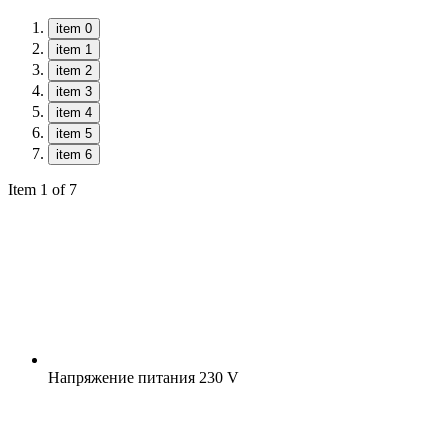
item 0
item 1
item 2
item 3
item 4
item 5
item 6
Item 1 of 7
Напряжение питания
230 V