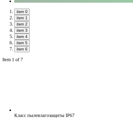
item 0
item 1
item 2
item 3
item 4
item 5
item 6
Item 1 of 7
Класс пылевлагозащиты
IP67