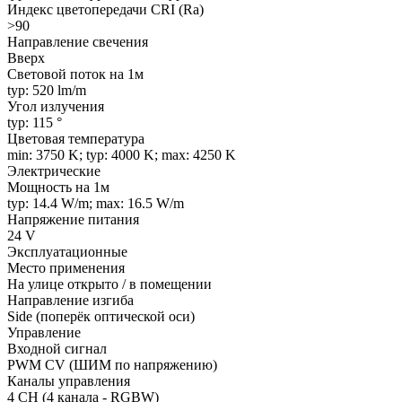
Индекс цветопередачи CRI (Ra)
>90
Направление свечения
Вверх
Световой поток на 1м
typ: 520 lm/m
Угол излучения
typ: 115 °
Цветовая температура
min: 3750 K; typ: 4000 K; max: 4250 K
Электрические
Мощность на 1м
typ: 14.4 W/m; max: 16.5 W/m
Напряжение питания
24 V
Эксплуатационные
Место применения
На улице открыто / в помещении
Направление изгиба
Side (поперёк оптической оси)
Управление
Входной сигнал
PWM СV (ШИМ по напряжению)
Каналы управления
4 CH (4 канала - RGBW)