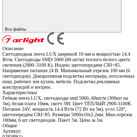
Все файлы
Описание
Светодиодная лента LUX шириной 10 мм и мощностью 14.4
Вт/м. Светодиоды SMD 5060 (60 шт/м) теплого белого цвета
свечения (2900–3100 К). Индекс цветопередачи CRI>85.
Напряжение питания 24 В. Минимальный отрезок 100 мм (6
светодиодов). Декоративная подсветка интерьера, потолочных
ниш, рабочих зон кухни, мебели. Подсветка рекламных
конструкций и витрин.
Характеристики
Гибкая лента LUX, светодиоды smd 5060, 60шт/м (300шт на
5м), белая плата 10мм, скотч 3М. Цвет ТЁПЛЫЙ 2900-3100K.
Питание 24V, мощность 14.4 Вт/м (72 Вт на 5м), угол 120°,
цветопередача CRI>85. Размеры 5000х10x2.2мм. Мин.отрезок
100мм, 6 шт светодиодов. Пакет 5м. Цена за 1м.
Общие
Артикул
028589(1)