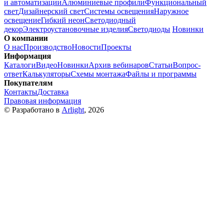
и автоматизации
Алюминиевые профили
Функциональный
свет
Дизайнерский свет
Системы освещения
Наружное
освещение
Гибкий неон
Светодиодный
декор
Электроустановочные изделия
Светодиоды
Новинки
О компании
О нас
Производство
Новости
Проекты
Информация
Каталоги
Видео
Новинки
Архив вебинаров
Статьи
Вопрос-
ответ
Калькуляторы
Схемы монтажа
Файлы и программы
Покупателям
Контакты
Доставка
Правовая информация
© Разработано в
Arlight
, 2026