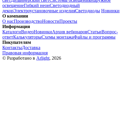
свет
Дизайнерский свет
Системы освещения
Наружное
освещение
Гибкий неон
Светодиодный
декор
Электроустановочные изделия
Светодиоды
Новинки
О компании
О нас
Производство
Новости
Проекты
Информация
Каталоги
Видео
Новинки
Архив вебинаров
Статьи
Вопрос-
ответ
Калькуляторы
Схемы монтажа
Файлы и программы
Покупателям
Контакты
Доставка
Правовая информация
© Разработано в
Arlight
, 2026