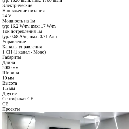
typ: 1620 lm/m; max: 1700 lm/m
Электрические
Напряжение питания
24 V
Мощность на 1м
typ: 16.2 W/m; max: 17 W/m
Ток потребления 1м
typ: 0.68 A/m; max: 0.71 A/m
Управление
Каналы управления
1 CH (1 канал - Mono)
Габариты
Длина
5000 мм
Ширина
10 мм
Высота
1.5 мм
Другие
Сертификат CE
CE
Проекты