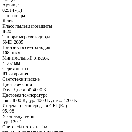
Артикул
025147(1)
Тип товара
Лента
Класс пылевлагозащиты
IP20
Типоразмер светодиода
SMD 2835
Плотность светодиодов
168 шт/м
Минимальный отрезок
41.67 мм
Серия ленты
RT открытая
Светотехнические
Цвет свечения
Day | Дневной 4000 K
Цветовая температура
min: 3800 K; typ: 4000 K; max: 4200 K
Индекс цветопередачи CRI (Ra)
95..98
Угол излучения
typ: 120 °
Световой поток на 1м