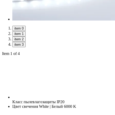
item 0
item 1
item 2
item 3
Item 1 of 4
Класс пылевлагозащиты
IP20
Цвет свечения
White | Белый 6000 K