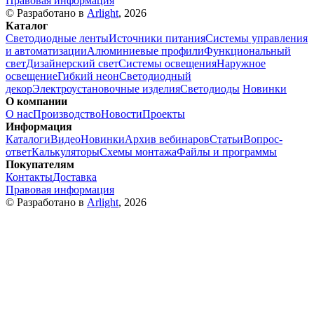
Правовая информация
© Разработано в
Arlight
, 2026
Каталог
Светодиодные ленты
Источники питания
Системы управления
и автоматизации
Алюминиевые профили
Функциональный
свет
Дизайнерский свет
Системы освещения
Наружное
освещение
Гибкий неон
Светодиодный
декор
Электроустановочные изделия
Светодиоды
Новинки
О компании
О нас
Производство
Новости
Проекты
Информация
Каталоги
Видео
Новинки
Архив вебинаров
Статьи
Вопрос-
ответ
Калькуляторы
Схемы монтажа
Файлы и программы
Покупателям
Контакты
Доставка
Правовая информация
© Разработано в
Arlight
, 2026