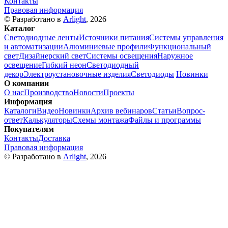
Контакты
Правовая информация
© Разработано в
Arlight
, 2026
Каталог
Светодиодные ленты
Источники питания
Системы управления
и автоматизации
Алюминиевые профили
Функциональный
свет
Дизайнерский свет
Системы освещения
Наружное
освещение
Гибкий неон
Светодиодный
декор
Электроустановочные изделия
Светодиоды
Новинки
О компании
О нас
Производство
Новости
Проекты
Информация
Каталоги
Видео
Новинки
Архив вебинаров
Статьи
Вопрос-
ответ
Калькуляторы
Схемы монтажа
Файлы и программы
Покупателям
Контакты
Доставка
Правовая информация
© Разработано в
Arlight
, 2026