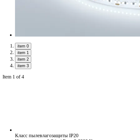
item 0
item 1
item 2
item 3
Item 1 of 4
Класс пылевлагозащиты
IP20