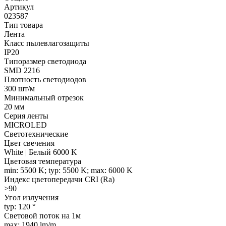
Артикул
023587
Тип товара
Лента
Класс пылевлагозащиты
IP20
Типоразмер светодиода
SMD 2216
Плотность светодиодов
300 шт/м
Минимальный отрезок
20 мм
Серия ленты
MICROLED
Светотехнические
Цвет свечения
White | Белый 6000 K
Цветовая температура
min: 5500 K; typ: 5500 K; max: 6000 K
Индекс цветопередачи CRI (Ra)
>90
Угол излучения
typ: 120 °
Световой поток на 1м
max: 1940 lm/m