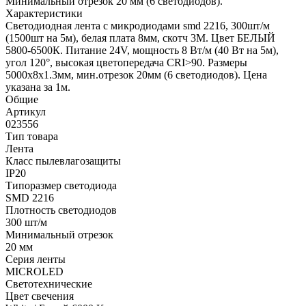
Минимальный отрезок 20 мм (6 светодиодов).
Характеристики
Светодиодная лента с микродиодами smd 2216, 300шт/м
(1500шт на 5м), белая плата 8мм, скотч 3М. Цвет БЕЛЫЙ
5800-6500К. Питание 24V, мощность 8 Вт/м (40 Вт на 5м),
угол 120°, высокая цветопередача CRI>90. Размеры
5000х8х1.3мм, мин.отрезок 20мм (6 светодиодов). Цена
указана за 1м.
Общие
Артикул
023556
Тип товара
Лента
Класс пылевлагозащиты
IP20
Типоразмер светодиода
SMD 2216
Плотность светодиодов
300 шт/м
Минимальный отрезок
20 мм
Серия ленты
MICROLED
Светотехнические
Цвет свечения