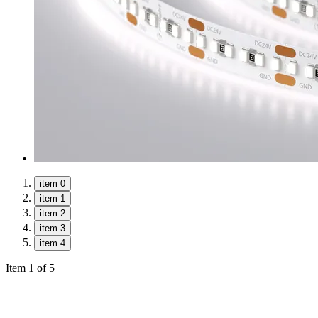
item 0
item 1
item 2
item 3
item 4
Item 1 of 5