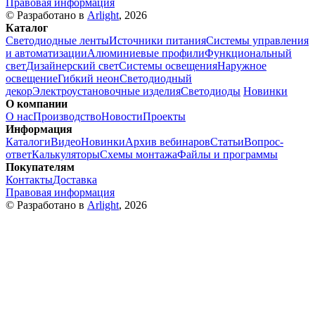
Правовая информация
© Разработано в
Arlight
, 2026
Каталог
Светодиодные ленты
Источники питания
Системы управления
и автоматизации
Алюминиевые профили
Функциональный
свет
Дизайнерский свет
Системы освещения
Наружное
освещение
Гибкий неон
Светодиодный
декор
Электроустановочные изделия
Светодиоды
Новинки
О компании
О нас
Производство
Новости
Проекты
Информация
Каталоги
Видео
Новинки
Архив вебинаров
Статьи
Вопрос-
ответ
Калькуляторы
Схемы монтажа
Файлы и программы
Покупателям
Контакты
Доставка
Правовая информация
© Разработано в
Arlight
, 2026