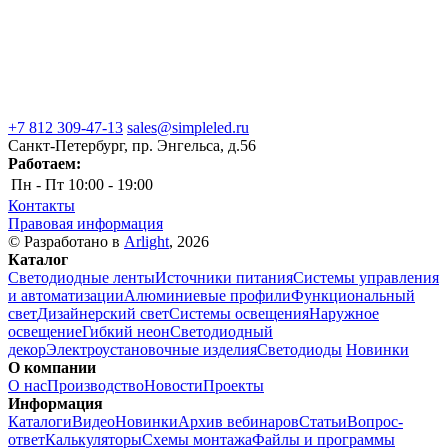
+7 812 309-47-13
sales@simpleled.ru
Санкт-Петербург, пр. Энгельса, д.56
Работаем:
Пн - Пт
10:00 - 19:00
Контакты
Правовая информация
© Разработано в
Arlight
, 2026
Каталог
Светодиодные ленты
Источники питания
Системы управления
и автоматизации
Алюминиевые профили
Функциональный
свет
Дизайнерский свет
Системы освещения
Наружное
освещение
Гибкий неон
Светодиодный
декор
Электроустановочные изделия
Светодиоды
Новинки
О компании
О нас
Производство
Новости
Проекты
Информация
Каталоги
Видео
Новинки
Архив вебинаров
Статьи
Вопрос-
ответ
Калькуляторы
Схемы монтажа
Файлы и программы