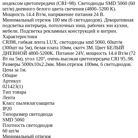
индексом цветопередачи (CRI>98). Светодиоды SMD 5060 (60
шт/м) дневного белого цвета свечения (4800–5200 К).
Мощность 14.4 Вт/м, напряжение питания 24 В.
Минимальный отрезок 100 мм (6 светодиодов). Декоративная
подсветка интерьера, потолочных ниш, рабочих зон кухни,
мебели. Подсветка рекламных конструкций и витрин.
Характеристики
CRI98, гибкая лента LUX, светодиоды smd 5060, 60шт/м
(300шт на 5м), белая плата 10мм, скотч 3М. Цвет БЕЛЫЙ
ДНЕВНОЙ 4800-5200K. Питание 24V, мощность 14.4 Вт/м (72
Вт на 5м), угол 120°, очень высокая цветопередача CRI 95..98.
Размеры 5000х10x2.2мм. Мин.отрезок 100мм, 6 светодиодов.
Цена за 1м.
Общие
Артикул
021423(1)
Тип товара
Лента
Класс пылевлагозащиты
IP20
Типоразмер светодиода
SMD 5060
Плотность светодиодов
60 шт/м
Минимальный отрезок