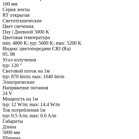
100 мм
Серия ленты
RT открытая
Светотехнические
Цвет свечения
Day | Дневной 5000 K
Цветовая температура
min: 4800 K; typ: 5000 K; max: 5200 K
Индекс цветопередачи CRI (Ra)
95..98
Угол излучения
typ: 120 °
Световой поток на 1м
typ: 870 lm/m; max: 1040 lm/m
Электрические
Напряжение питания
24 V
Мощность на 1м
typ: 12 W/m; max: 14.4 W/m
Ток потребления 1м
typ: 0.5 A/m; max: 0.6 A/m
Габариты
Длина
5000 мм
Ширина