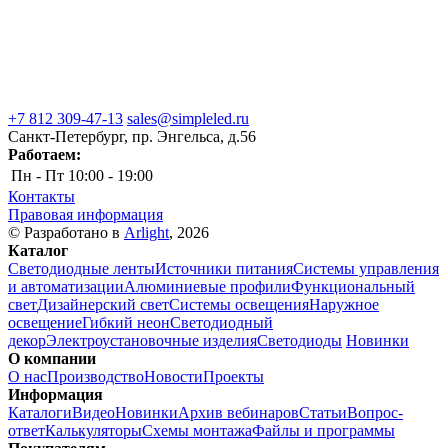
+7 812 309-47-13
sales@simpleled.ru
Санкт-Петербург, пр. Энгельса, д.56
Работаем:
Пн - Пт
10:00 - 19:00
Контакты
Правовая информация
© Разработано в
Arlight
, 2026
Каталог
Светодиодные ленты
Источники питания
Системы управления
и автоматизации
Алюминиевые профили
Функциональный
свет
Дизайнерский свет
Системы освещения
Наружное
освещение
Гибкий неон
Светодиодный
декор
Электроустановочные изделия
Светодиоды
Новинки
О компании
О нас
Производство
Новости
Проекты
Информация
Каталоги
Видео
Новинки
Архив вебинаров
Статьи
Вопрос-
ответ
Калькуляторы
Схемы монтажа
Файлы и программы