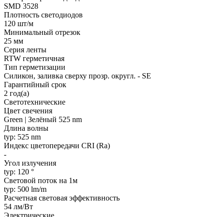
SMD 3528
Плотность светодиодов
120 шт/м
Минимальный отрезок
25 мм
Серия ленты
RTW герметичная
Тип герметизации
Силикон, заливка сверху прозр. округл. - SE
Гарантийный срок
2 год(а)
Светотехнические
Цвет свечения
Green | Зелёный 525 nm
Длина волны
typ: 525 nm
Индекс цветопередачи CRI (Ra)
-
Угол излучения
typ: 120 °
Световой поток на 1м
typ: 500 lm/m
Расчетная световая эффективность
54 лм/Вт
Электрические