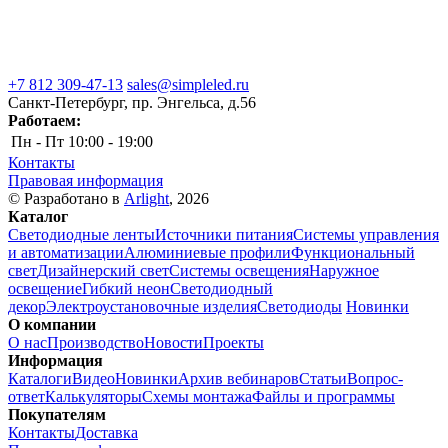
+7 812 309-47-13
sales@simpleled.ru
Санкт-Петербург, пр. Энгельса, д.56
Работаем:
Пн - Пт
10:00 - 19:00
Контакты
Правовая информация
© Разработано в
Arlight
, 2026
Каталог
Светодиодные ленты
Источники питания
Системы управления
и автоматизации
Алюминиевые профили
Функциональный
свет
Дизайнерский свет
Системы освещения
Наружное
освещение
Гибкий неон
Светодиодный
декор
Электроустановочные изделия
Светодиоды
Новинки
О компании
О нас
Производство
Новости
Проекты
Информация
Каталоги
Видео
Новинки
Архив вебинаров
Статьи
Вопрос-
ответ
Калькуляторы
Схемы монтажа
Файлы и программы
Покупателям
Контакты
Доставка