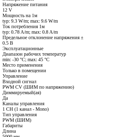
Напряжение питания
12 V
Мощность на 1м
typ: 9.3 W/m; max: 9.6 W/m
Ток потребления 1м
typ: 0.78 A/m; max: 0.8 A/m
Предельное отклонение напряжения ±
0.5 В
Эксплуатационные
Диапазон рабочих температур
min: -30 °C; max: 45 °C
Место применения
Только в помещении
Управление
Входной сигнал
PWM СV (ШИМ по напряжению)
Диммируемый(ая)
Да
Каналы управления
1 CH (1 канал - Mono)
Тип управления
PWM (ШИМ)
Габариты
Длина
5000 мм