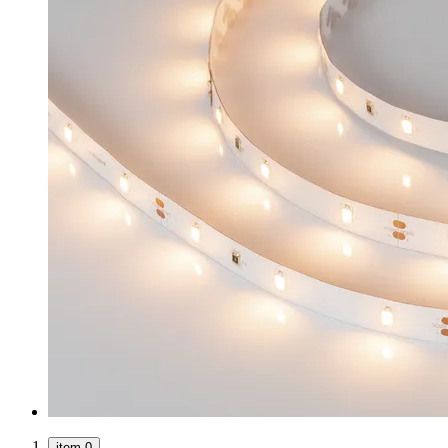
item 0