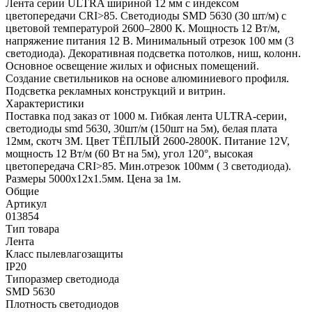
Лента серии ULTRA шириной 12 мм с индексом
цветопередачи CRI>85. Светодиоды SMD 5630 (30 шт/м) с
цветовой температурой 2600–2800 К. Мощность 12 Вт/м,
напряжение питания 12 В. Минимальный отрезок 100 мм (3
светодиода). Декоративная подсветка потолков, ниш, колонн.
Основное освещение жилых и офисных помещений.
Создание светильников на основе алюминиевого профиля.
Подсветка рекламных конструкций и витрин.
Характеристики
Поставка под заказ от 1000 м. Гибкая лента ULTRA-серии,
светодиоды smd 5630, 30шт/м (150шт на 5м), белая плата
12мм, скотч 3М. Цвет ТЁПЛЫЙ 2600-2800К. Питание 12V,
мощность 12 Вт/м (60 Вт на 5м), угол 120°, высокая
цветопередача CRI>85. Мин.отрезок 100мм ( 3 светодиода).
Размеры 5000х12х1.5мм. Цена за 1м.
Общие
Артикул
013854
Тип товара
Лента
Класс пылевлагозащиты
IP20
Типоразмер светодиода
SMD 5630
Плотность светодиодов