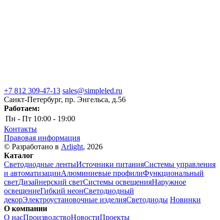
+7 812 309-47-13
sales@simpleled.ru
Санкт-Петербург, пр. Энгельса, д.56
Работаем:
Пн - Пт
10:00 - 19:00
Контакты
Правовая информация
© Разработано в
Arlight
, 2026
Каталог
Светодиодные ленты
Источники питания
Системы управления
и автоматизации
Алюминиевые профили
Функциональный
свет
Дизайнерский свет
Системы освещения
Наружное
освещение
Гибкий неон
Светодиодный
декор
Электроустановочные изделия
Светодиоды
Новинки
О компании
О нас
Производство
Новости
Проекты