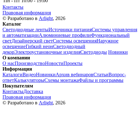
Пн - Пт
10:00 - 19:00
Контакты
Правовая информация
© Разработано в
Arlight
, 2026
Каталог
Светодиодные ленты
Источники питания
Системы управления
и автоматизации
Алюминиевые профили
Функциональный
свет
Дизайнерский свет
Системы освещения
Наружное
освещение
Гибкий неон
Светодиодный
декор
Электроустановочные изделия
Светодиоды
Новинки
О компании
О нас
Производство
Новости
Проекты
Информация
Каталоги
Видео
Новинки
Архив вебинаров
Статьи
Вопрос-
ответ
Калькуляторы
Схемы монтажа
Файлы и программы
Покупателям
Контакты
Доставка
Правовая информация
© Разработано в
Arlight
, 2026