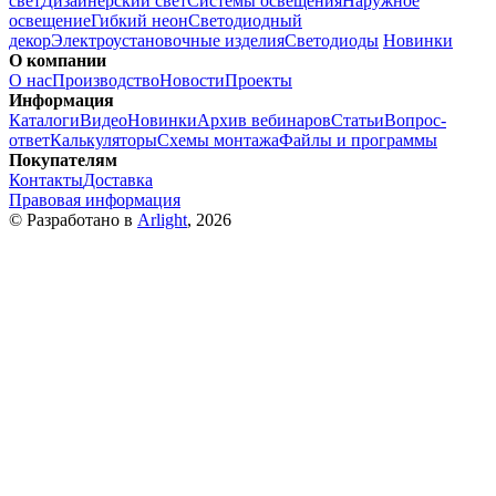
свет
Дизайнерский свет
Системы освещения
Наружное
освещение
Гибкий неон
Светодиодный
декор
Электроустановочные изделия
Светодиоды
Новинки
О компании
О нас
Производство
Новости
Проекты
Информация
Каталоги
Видео
Новинки
Архив вебинаров
Статьи
Вопрос-
ответ
Калькуляторы
Схемы монтажа
Файлы и программы
Покупателям
Контакты
Доставка
Правовая информация
© Разработано в
Arlight
, 2026