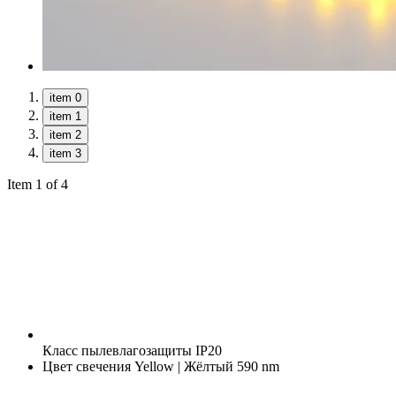
item 0
item 1
item 2
item 3
Item 1 of 4
Класс пылевлагозащиты
IP20
Цвет свечения
Yellow | Жёлтый 590 nm