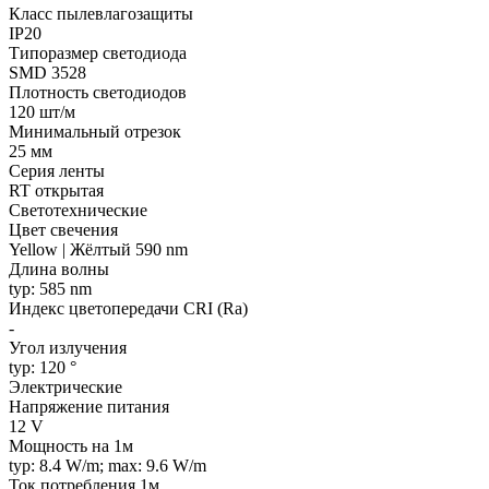
Класс пылевлагозащиты
IP20
Типоразмер светодиода
SMD 3528
Плотность светодиодов
120 шт/м
Минимальный отрезок
25 мм
Серия ленты
RT открытая
Светотехнические
Цвет свечения
Yellow | Жёлтый 590 nm
Длина волны
typ: 585 nm
Индекс цветопередачи CRI (Ra)
-
Угол излучения
typ: 120 °
Электрические
Напряжение питания
12 V
Мощность на 1м
typ: 8.4 W/m; max: 9.6 W/m
Ток потребления 1м